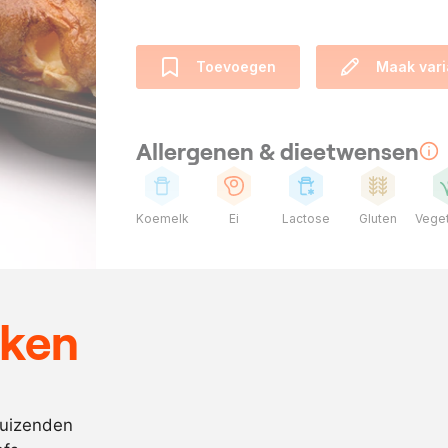
Toevoegen
Maak vari
Allergenen & dieetwensen
Koemelk
Ei
Lactose
Gluten
Veget
Ingrediënten
225
gram
ei
eken
350
gram
melk
150
gram
bloem
zout
duizenden