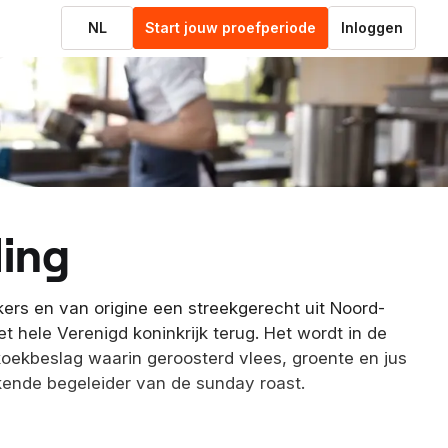
NL
Start jouw proefperiode
Inloggen
ding
ers en van origine een streekgerecht uit Noord-
t hele Verenigd koninkrijk terug. Het wordt in de
ekbeslag waarin geroosterd vlees, groente en jus
kende begeleider van de sunday roast.