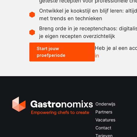
geteste recepten voor professionele ch
Ontwikkel je kookstijl en blijf leren: alti
met trends en technieken
Breng orde in je receptenchaos: digital
je eigen recepten overzichtelijk
Heb je al een ac
Start jouw
proefperiode
in
Onderwijs
Partners
Vacatures
Contact
Tarieven