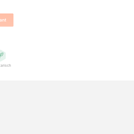
ant
arisch