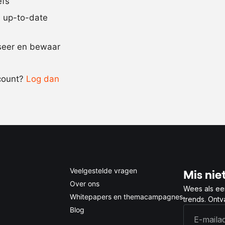
efs
peper
jd up-to-date
Recept omrekenen
iseer en bewaar
-
+
count?
Log dan
0.5x
1x
2x
4x
Veelgestelde vragen
Mis niet
Over ons
Wees als ee
Whitepapers en themacampagnes
trends. Ont
Blog