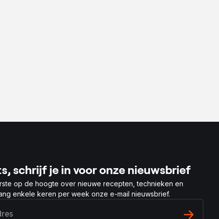
s, schrijf je in voor onze nieuwsbrief
rste op de hoogte over nieuwe recepten, technieken en
vang enkele keren per week onze e-mail nieuwsbrief.