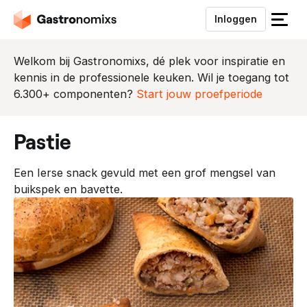
Inloggen
S
l
u
Welkom bij Gastronomixs, dé plek voor inspiratie en
i
kennis in de professionele keuken. Wil je toegang tot
t
6.300+ componenten?
Start jouw proefperiode
h
e
pastie
t
m
Een Ierse snack gevuld met een grof mengsel van
e
buikspek en bavette.
n
u