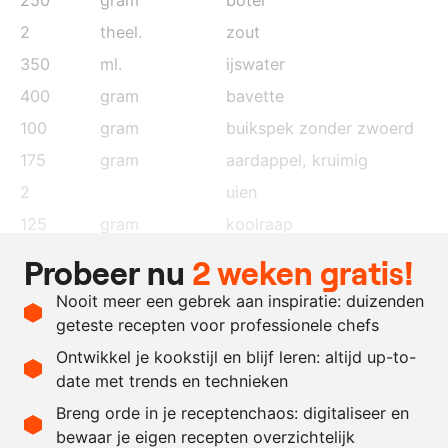
2
theel.
zout
350
ml.
ijswater
400
gram
bavette
100
gram
buikspek zonder zwoerd
175
gram
aardappel, kruimig
2
uien
125
gram
koolraap
naar
clotted cream
Probeer nu
2 weken gratis!
behoefte
Nooit meer een gebrek aan inspiratie: duizenden
1
eidooier
geteste recepten voor professionele chefs
zout en peper
Ontwikkel je kookstijl en blijf leren: altijd up-to-
date met trends en technieken
Recept omrekenen
Breng orde in je receptenchaos: digitaliseer en
bewaar je eigen recepten overzichtelijk
-
+