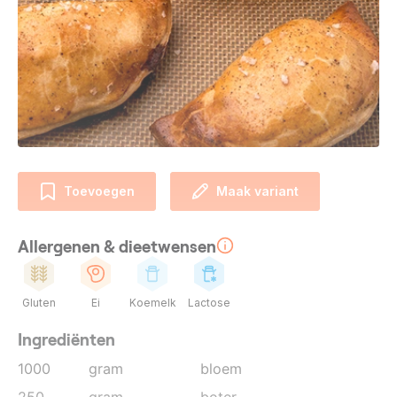
Toevoegen
Maak variant
Allergenen & dieetwensen
Gluten
Ei
Koemelk
Lactose
Ingrediënten
1000
gram
bloem
250
gram
boter