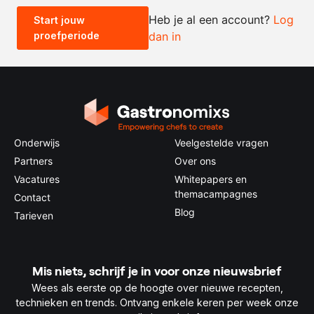
Heb je al een account?
Log
Start jouw
proefperiode
dan in
0.5x
1x
2x
4x
Onderwijs
Veelgestelde vragen
Partners
Over ons
Vacatures
Whitepapers en
themacampagnes
Contact
Blog
Tarieven
Mis niets, schrijf je in voor onze nieuwsbrief
Wees als eerste op de hoogte over nieuwe recepten,
technieken en trends. Ontvang enkele keren per week onze