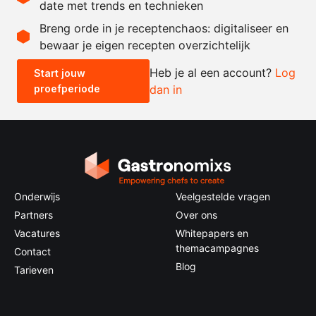
date met trends en technieken
Recept omrekenen
Breng orde in je receptenchaos: digitaliseer en
bewaar je eigen recepten overzichtelijk
-
+
Heb je al een account?
Log
Start jouw
proefperiode
dan in
0.5x
1x
2x
4x
Onderwijs
Veelgestelde vragen
Partners
Over ons
Vacatures
Whitepapers en
themacampagnes
Contact
Blog
Tarieven