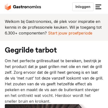
Inloggen
S
l
u
Welkom bij Gastronomixs, dé plek voor inspiratie en
i
kennis in de professionele keuken. Wil je toegang tot
t
6.300+ componenten?
Start jouw proefperiode
h
e
gegrilde tarbot
t
m
Om het perfecte grillresultaat te bereiken, bestrijk je
e
het product dat je gaat grillen met olie en niet de grill
n
zelf. Zorg ervoor dat de grill heet genoeg is en laat
u
de vis ‘met rust’ tot deze vanzelf loskomt van de grill.
Het zouten van de vis geeft hetzelfde effect als
pekelen en maakt de vis aan de buitenkant steviger
en het onttrekt wat vocht. Hierdoor wordt het
sneller bruin en krokant.