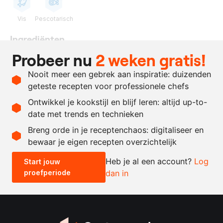
Vis
Pescotarisch
Ingrediënten
Probeer nu
2 weken gratis!
naar
tarbotfilet
behoefte
Nooit meer een gebrek aan inspiratie: duizenden
naar
fleur de sel
geteste recepten voor professionele chefs
behoefte
Ontwikkel je kookstijl en blijf leren: altijd up-to-
date met trends en technieken
Recept omrekenen
Breng orde in je receptenchaos: digitaliseer en
bewaar je eigen recepten overzichtelijk
-
+
Heb je al een account?
Log
Start jouw
proefperiode
dan in
0.5x
1x
2x
4x