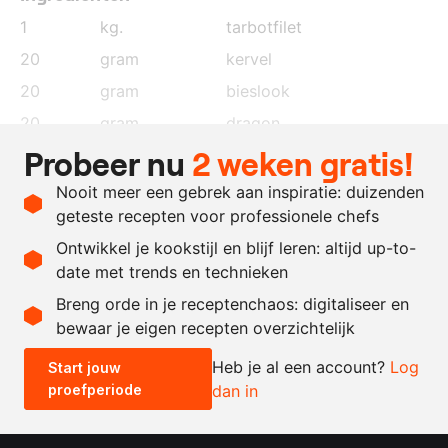
1
kg.
tarbotfilet
20
gram
kervel
20
gram
bieslook
20
gram
dragon
Probeer nu
2 weken gratis!
naar
boter
behoefte
Nooit meer een gebrek aan inspiratie: duizenden
naar
zout
geteste recepten voor professionele chefs
behoefte
Ontwikkel je kookstijl en blijf leren: altijd up-to-
date met trends en technieken
Recept omrekenen
Breng orde in je receptenchaos: digitaliseer en
bewaar je eigen recepten overzichtelijk
-
+
Heb je al een account?
Log
Start jouw
proefperiode
dan in
0.5x
1x
2x
4x