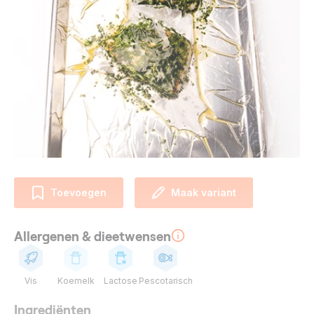
Toevoegen
Maak variant
Allergenen & dieetwensen
Vis
Koemelk
Lactose
Pescotarisch
Ingrediënten