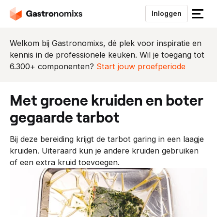
Inloggen
S
l
u
Welkom bij Gastronomixs, dé plek voor inspiratie en
i
kennis in de professionele keuken. Wil je toegang tot
t
6.300+ componenten?
Start jouw proefperiode
h
e
met groene kruiden en boter
t
m
gegaarde tarbot
e
n
Bij deze bereiding krijgt de tarbot garing in een laagje
u
kruiden. Uiteraard kun je andere kruiden gebruiken
of een extra kruid toevoegen.