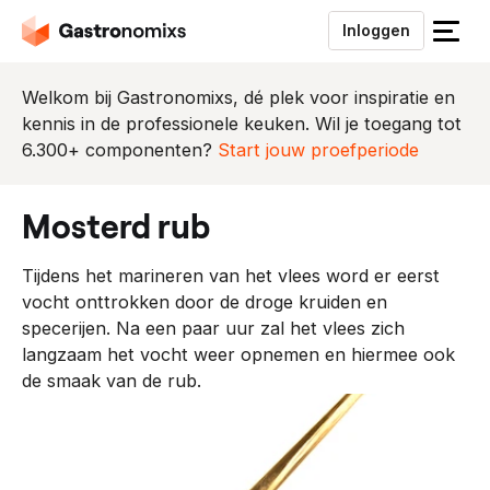
Inloggen
S
l
u
Welkom bij Gastronomixs, dé plek voor inspiratie en
i
kennis in de professionele keuken. Wil je toegang tot
t
6.300+ componenten?
Start jouw proefperiode
h
e
mosterd rub
t
m
Tijdens het marineren van het vlees word er eerst
e
vocht onttrokken door de droge kruiden en
n
specerijen. Na een paar uur zal het vlees zich
u
langzaam het vocht weer opnemen en hiermee ook
de smaak van de rub.