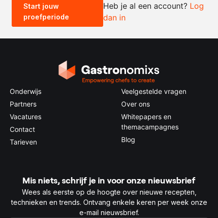
Heb je al een account?
Log
Start jouw
proefperiode
dan in
0.5x
1x
2x
4x
Onderwijs
Veelgestelde vragen
Partners
Over ons
Vacatures
Whitepapers en
themacampagnes
Contact
Blog
Tarieven
Mis niets, schrijf je in voor onze nieuwsbrief
Wees als eerste op de hoogte over nieuwe recepten,
technieken en trends. Ontvang enkele keren per week onze
e-mail nieuwsbrief.