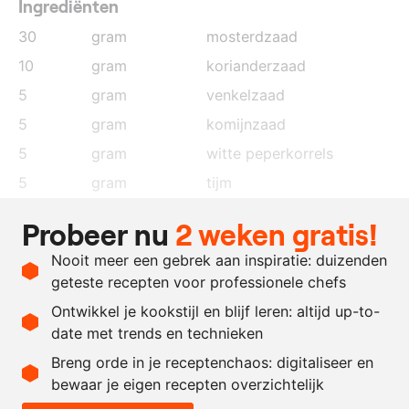
Ingrediënten
30
gram
mosterdzaad
10
gram
korianderzaad
5
gram
venkelzaad
5
gram
komijnzaad
5
gram
witte peperkorrels
5
gram
tijm
5
gram
mosterdpoeder
Probeer nu
2 weken gratis!
5
gram
gemberpoeder
Nooit meer een gebrek aan inspiratie: duizenden
10
gram
zout
geteste recepten voor professionele chefs
5
gram
suiker
Ontwikkel je kookstijl en blijf leren: altijd up-to-
date met trends en technieken
Recept omrekenen
Breng orde in je receptenchaos: digitaliseer en
bewaar je eigen recepten overzichtelijk
-
+