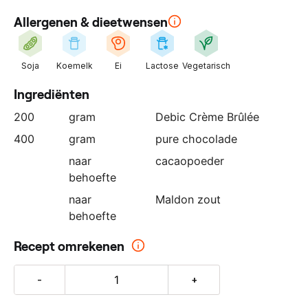
n
Allergenen & dieetwensen
z
e
p
Soja
Koemelk
Ei
Lactose
Vegetarisch
a
r
Ingrediënten
t
200
gram
Debic Crème Brûlée
n
e
400
gram
pure chocolade
r
naar
cacaopoeder
:
behoefte
naar
Maldon zout
behoefte
Recept omrekenen
-
+