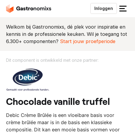
Inloggen
S
l
u
Welkom bij Gastronomixs, dé plek voor inspiratie en
i
kennis in de professionele keuken. Wil je toegang tot
t
6.300+ componenten?
Start jouw proefperiode
h
e
Dit component is ontwikkeld met onze partner:
t
m
D
e
i
n
t
u
c
o
chocolade vanille truffel
m
p
​Debic Crème Brûlée is een vloeibare basis voor
o
crème brûlée maar is in de basis een klassieke
n
compositie. Dit kan een mooie basis vormen voor
e