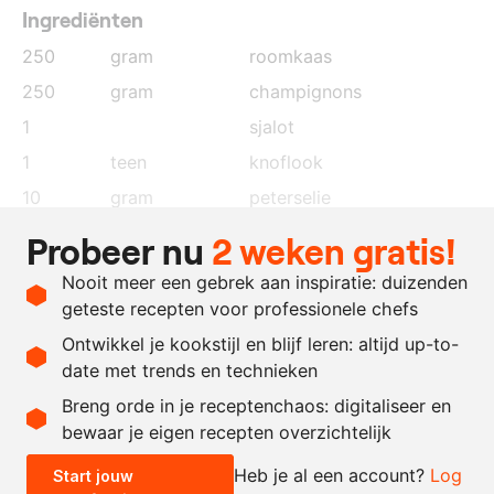
Ingrediënten
250
gram
roomkaas
250
gram
champignons
1
sjalot
1
teen
knoflook
10
gram
peterselie
naar
boter
Probeer nu
2 weken gratis!
behoefte
Nooit meer een gebrek aan inspiratie: duizenden
zout
geteste recepten voor professionele chefs
peper
Ontwikkel je kookstijl en blijf leren: altijd up-to-
date met trends en technieken
Recept omrekenen
Breng orde in je receptenchaos: digitaliseer en
bewaar je eigen recepten overzichtelijk
-
+
Heb je al een account?
Log
Start jouw