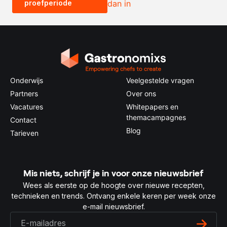
proefperiode
dan in
0.5x
1x
2x
4x
Onderwijs
Veelgestelde vragen
Partners
Over ons
Vacatures
Whitepapers en
themacampagnes
Contact
Blog
Tarieven
Mis niets, schrijf je in voor onze nieuwsbrief
Wees als eerste op de hoogte over nieuwe recepten,
technieken en trends. Ontvang enkele keren per week onze
e-mail nieuwsbrief.