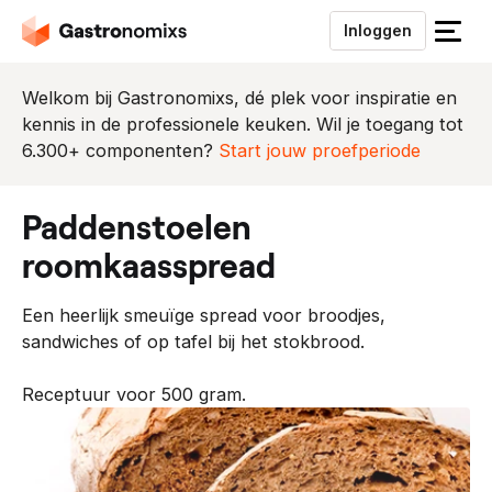
Inloggen
S
l
u
Welkom bij Gastronomixs, dé plek voor inspiratie en
i
kennis in de professionele keuken. Wil je toegang tot
t
6.300+ componenten?
Start jouw proefperiode
h
e
paddenstoelen
t
m
roomkaasspread
e
n
Een heerlijk smeuïge spread voor broodjes,
u
sandwiches of op tafel bij het stokbrood.
Receptuur voor 500 gram.