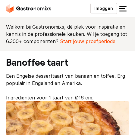
Inloggen
S
l
u
Welkom bij Gastronomixs, dé plek voor inspiratie en
i
kennis in de professionele keuken. Wil je toegang tot
t
6.300+ componenten?
Start jouw proefperiode
h
e
banoffee taart
t
m
Een Engelse desserttaart van banaan en toffee. Erg
e
populair in Engeland en Amerika.
n
u
Ingrediënten voor 1 taart van Ø16 cm.