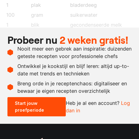
1
plak
bladerdeeg
100
gram
suikerwater
1
blik
gecondenseerde melk
1
kg.
bananen
Probeer nu
2 weken gratis!
100
gram
boter
Nooit meer een gebrek aan inspiratie: duizenden
naar
kardemompoeder
geteste recepten voor professionele chefs
behoefte
Ontwikkel je kookstijl en blijf leren: altijd up-to-
date met trends en technieken
Recept omrekenen
Breng orde in je receptenchaos: digitaliseer en
bewaar je eigen recepten overzichtelijk
-
+
Heb je al een account?
Log
Start jouw
proefperiode
dan in
0.5x
1x
2x
4x