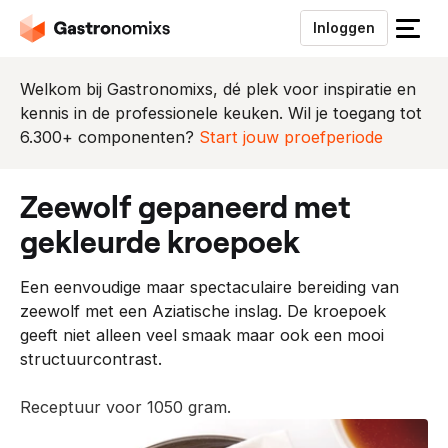
Inloggen
S
l
u
Welkom bij Gastronomixs, dé plek voor inspiratie en
i
kennis in de professionele keuken. Wil je toegang tot
t
6.300+ componenten?
Start jouw proefperiode
h
e
zeewolf gepaneerd met
t
m
gekleurde kroepoek
e
n
Een eenvoudige maar spectaculaire bereiding van
u
zeewolf met een Aziatische inslag. De kroepoek
geeft niet alleen veel smaak maar ook een mooi
structuurcontrast.
Receptuur voor 1050 gram.