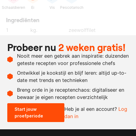
Schaaldieren
Ei
Vis
Pescotarisch
Ingrediënten
1
kg.
zeewolffilet
100
ml.
eiwit
Probeer nu
2 weken gratis!
50
gram
kroepoek
Nooit meer een gebrek aan inspiratie: duizenden
peper
geteste recepten voor professionele chefs
zout
Ontwikkel je kookstijl en blijf leren: altijd up-to-
date met trends en technieken
Recept omrekenen
Breng orde in je receptenchaos: digitaliseer en
bewaar je eigen recepten overzichtelijk
-
+
Heb je al een account?
Log
Start jouw
proefperiode
dan in
0.5x
1x
2x
4x