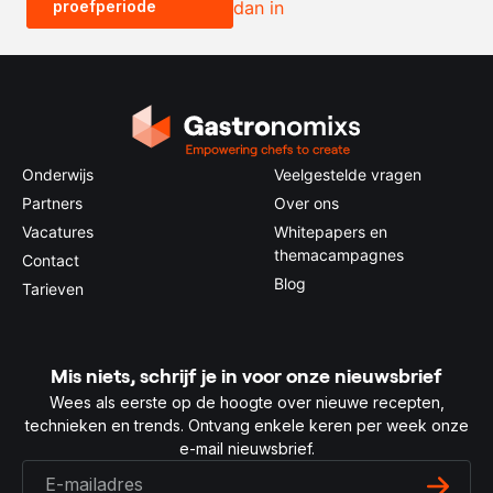
proefperiode
dan in
0.5x
1x
2x
4x
Onderwijs
Veelgestelde vragen
Partners
Over ons
Vacatures
Whitepapers en
themacampagnes
Contact
Blog
Tarieven
Mis niets, schrijf je in voor onze nieuwsbrief
Wees als eerste op de hoogte over nieuwe recepten,
technieken en trends. Ontvang enkele keren per week onze
e-mail nieuwsbrief.