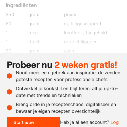
Ingrediënten
350
gram
pruim
50
gram
ui
, fijngesnipperd
1
teen
knoflook
, fijngehakt
1
theel.
rode chilipeper
20
gram
azijn
1
eetl.
bruine basterdsuiker
Probeer nu
2 weken gratis!
0.5
theel.
gemberpoeder
Nooit meer een gebrek aan inspiratie: duizenden
naar
olijfolie
geteste recepten voor professionele chefs
behoefte
Ontwikkel je kookstijl en blijf leren: altijd up-to-
date met trends en technieken
Recept omrekenen
Breng orde in je receptenchaos: digitaliseer en
bewaar je eigen recepten overzichtelijk
-
+
Heb je al een account?
Log
Start jouw