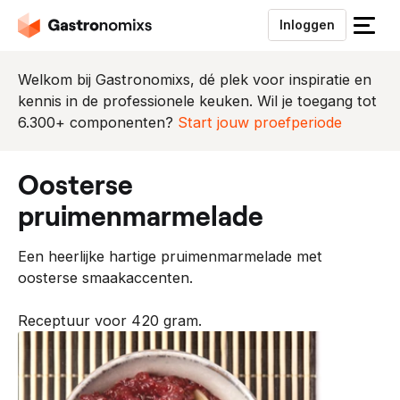
Inloggen
S
l
u
Welkom bij Gastronomixs, dé plek voor inspiratie en
i
kennis in de professionele keuken. Wil je toegang tot
t
6.300+ componenten?
Start jouw proefperiode
h
e
oosterse
t
m
pruimenmarmelade
e
n
Een heerlijke hartige pruimenmarmelade met
u
oosterse smaakaccenten.
Receptuur voor 420 gram.