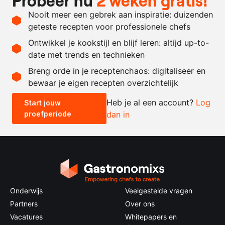
Probeer nu
2 weken gratis!
behoefte
Nooit meer een gebrek aan inspiratie: duizenden
naar
rietsuiker
geteste recepten voor professionele chefs
behoefte
Ontwikkel je kookstijl en blijf leren: altijd up-to-
date met trends en technieken
Recept omrekenen
Breng orde in je receptenchaos: digitaliseer en
bewaar je eigen recepten overzichtelijk
-
+
Heb je al een account?
Log
Start jouw
proefperiode
dan in
0.5x
1x
2x
4x
Onderwijs
Veelgestelde vragen
Partners
Over ons
Vacatures
Whitepapers en