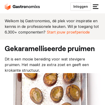
Inloggen
S
l
u
Welkom bij Gastronomixs, dé plek voor inspiratie en
i
kennis in de professionele keuken. Wil je toegang tot
t
6.300+ componenten?
Start jouw proefperiode
h
e
gekaramelliseerde pruimen
t
m
Dit is een mooie bereiding voor wat stevigere
e
pruimen. Het maakt ze extra zoet en geeft een
n
krokante structuur.
u