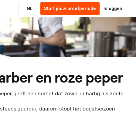
NL
Start jouw proefperiode
Inloggen
barber en roze peper
per geeft een sorbet dat zowel in hartig als zoete
r steeds zuurder, daarom stopt het oogstseizoen