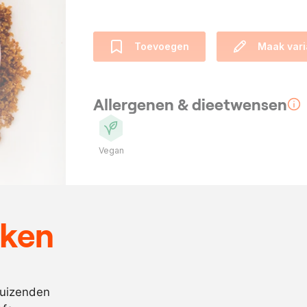
Toevoegen
Maak vari
Allergenen & dieetwensen
Vegan
Ingrediënten
500
gram
water
eken
500
gram
suiker
1000
gram
rabarberpur
10
gram
roze peper
duizenden