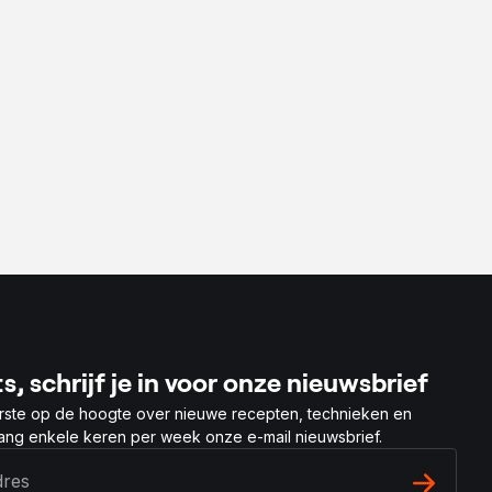
m
s, schrijf je in voor onze nieuwsbrief
rste op de hoogte over nieuwe recepten, technieken en
vang enkele keren per week onze e-mail nieuwsbrief.