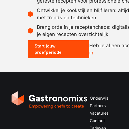
geteste recepten voor professionele ch
Ontwikkel je kookstijl en blijf leren: alti
met trends en technieken
Breng orde in je receptenchaos: digital
je eigen recepten overzichtelijk
Heb je al een ac
Start jouw
proefperiode
in
Onderwijs
Partners
Vacatures
Contact
Tarieven