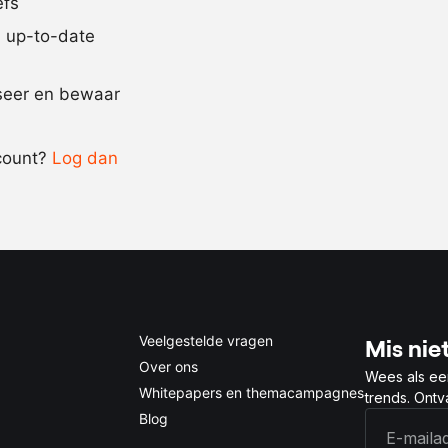
efs
6
gram
xanthaango
jd up-to-date
Recept omrekenen
iseer en bewaar
-
+
count?
Log dan
0.5x
1x
2x
4x
Veelgestelde vragen
Mis niet
Over ons
Wees als ee
Whitepapers en themacampagnes
trends. Ont
Blog