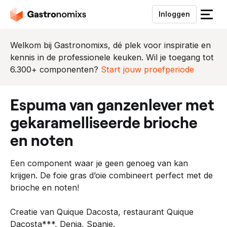
Inloggen
S
l
u
Welkom bij Gastronomixs, dé plek voor inspiratie en
i
kennis in de professionele keuken. Wil je toegang tot
t
6.300+ componenten?
Start jouw proefperiode
h
e
espuma van ganzenlever met
t
m
gekaramelliseerde brioche
e
en noten
n
u
Een component waar je geen genoeg van kan
krijgen. De foie gras d’oie combineert perfect met de
brioche en noten!
Creatie van Quique Dacosta, restaurant Quique
Dacosta***, Denia, Spanje.