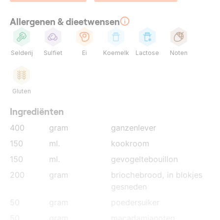
Allergenen & dieetwensen
Selderij
Sulfiet
Ei
Koemelk
Lactose
Noten
Gluten
Ingrediënten
400
gram
ganzenlever
150
ml.
kookroom
150
ml.
gevogeltebouillon
200
gram
briochebrood
, in blokjes
gesneden
50
gram
poedersuiker
50
gram
macadamianoten