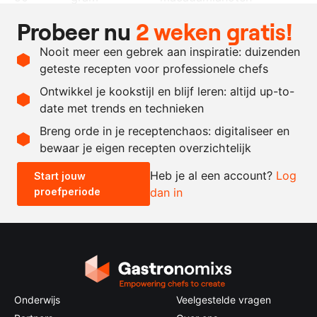
50
gram
hazelnoten
Probeer nu
2 weken gratis!
naar
pekmez
Nooit meer een gebrek aan inspiratie: duizenden
behoefte
geteste recepten voor professionele chefs
zout en peper
Ontwikkel je kookstijl en blijf leren: altijd up-to-
date met trends en technieken
Recept omrekenen
Breng orde in je receptenchaos: digitaliseer en
bewaar je eigen recepten overzichtelijk
-
+
Heb je al een account?
Log
Start jouw
proefperiode
dan in
0.5x
1x
2x
4x
Onderwijs
Veelgestelde vragen