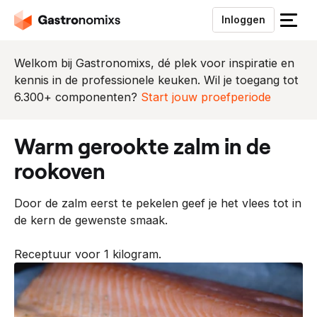
Inloggen
S
l
u
Welkom bij Gastronomixs, dé plek voor inspiratie en
i
kennis in de professionele keuken. Wil je toegang tot
t
6.300+ componenten?
Start jouw proefperiode
h
e
warm gerookte zalm in de
t
m
rookoven
e
n
Door de zalm eerst te pekelen geef je het vlees tot in
u
de kern de gewenste smaak.
Receptuur voor 1 kilogram.