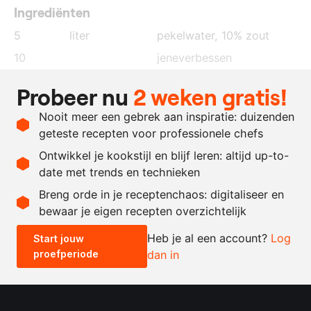
Ingrediënten
5
liter
pekelwater, 10% zout
10
jeneverbessen
2
blaadjes
laurier
Probeer nu
2 weken gratis!
20
peperkorrels
Nooit meer een gebrek aan inspiratie: duizenden
5
gram
venkelzaad
geteste recepten voor professionele chefs
1
kg.
zalmzijde
Ontwikkel je kookstijl en blijf leren: altijd up-to-
date met trends en technieken
Recept omrekenen
Breng orde in je receptenchaos: digitaliseer en
bewaar je eigen recepten overzichtelijk
-
+
Heb je al een account?
Log
Start jouw
proefperiode
dan in
0.5x
1x
2x
4x