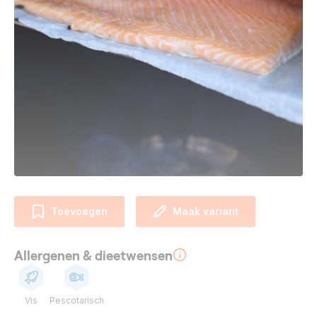
Toevoegen
Maak variant
Allergenen & dieetwensen
Vis
Pescotarisch