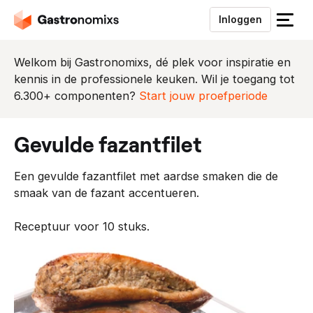
Inloggen
S
l
u
Welkom bij Gastronomixs, dé plek voor inspiratie en
i
kennis in de professionele keuken. Wil je toegang tot
t
6.300+ componenten?
Start jouw proefperiode
h
e
gevulde fazantfilet
t
m
Een gevulde fazantfilet met aardse smaken die de
e
smaak van de fazant accentueren.
n
u
Receptuur voor 10 stuks.