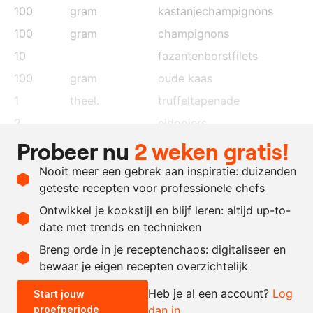
100
gram
kastanjechampignons
100
gram
champignons
10
fazantenborstfilets
100
gram
oude kaas
1
theel.
truffeltapenade
2
eidooiers
Probeer nu
2 weken gratis!
naar
olie
behoefte
Nooit meer een gebrek aan inspiratie: duizenden
naar
zout en peper
geteste recepten voor professionele chefs
behoefte
Ontwikkel je kookstijl en blijf leren: altijd up-to-
date met trends en technieken
Recept omrekenen
Breng orde in je receptenchaos: digitaliseer en
bewaar je eigen recepten overzichtelijk
-
+
Heb je al een account?
Log
Start jouw
proefperiode
dan in
0.5x
1x
2x
4x