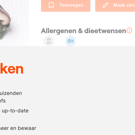
Toevoegen
Maak vari
Allergenen & dieetwensen
Weekdieren
Pescotarisch
eken
Ingrediënten
30
spinazieblad
50
gram
zee-egel
duizenden
efs
4
shiitake
jd up-to-date
Recept omrekenen
iseer en bewaar