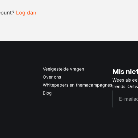
-
+
count?
Log dan
0.5x
1x
2x
4x
Veelgestelde vragen
Mis niet
Over ons
Wees als ee
Whitepapers en themacampagnes
trends. Ont
Blog