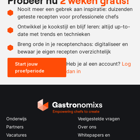
Probeer nu
2 weken gratis!
1
plak
harde wenerdeeg
Nooit meer een gebrek aan inspiratie: duizenden
naar
boter
geteste recepten voor professionele chefs
behoefte
Ontwikkel je kookstijl en blijf leren: altijd up-to-
date met trends en technieken
Recept omrekenen
Breng orde in je receptenchaos: digitaliseer en
bewaar je eigen recepten overzichtelijk
-
+
Heb je al een account?
Log
Start jouw
proefperiode
dan in
0.5x
1x
2x
4x
Onderwijs
Veelgestelde vragen
Partners
Over ons
Vacatures
Whitepapers en