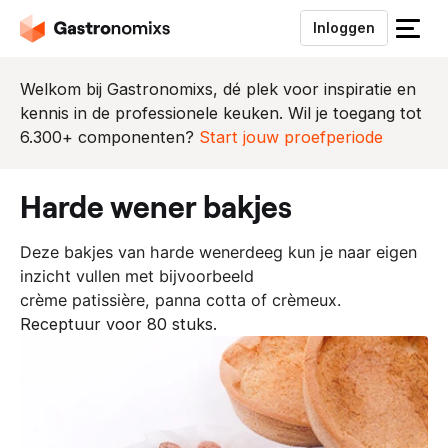
Inloggen
S
l
u
Welkom bij Gastronomixs, dé plek voor inspiratie en
i
kennis in de professionele keuken. Wil je toegang tot
t
6.300+ componenten?
Start jouw proefperiode
h
e
harde wener bakjes
t
m
Deze bakjes van harde wenerdeeg kun je naar eigen
e
inzicht vullen met bijvoorbeeld
n
crème patissière, panna cotta of crèmeux.
u
Receptuur voor 80 stuks.