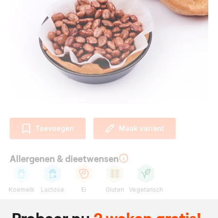
Toevoegen
Maak variant
Allergenen & dieetwensen
Koemelk
Lactose
Ei
Gluten
Vegetarisch
Ingrediënten