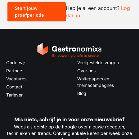
Heb je al een account?
Log
Start jouw
proefperiode
dan in
0.5x
1x
2x
4x
Onderwijs
Veelgestelde vragen
Partners
Over ons
Vacatures
Whitepapers en
themacampagnes
Contact
Blog
Tarieven
Mis niets, schrijf je in voor onze nieuwsbrief
Wees als eerste op de hoogte over nieuwe recepten,
technieken en trends. Ontvang enkele keren per week onze