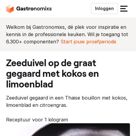
Inloggen
S
l
u
Welkom bij Gastronomixs, dé plek voor inspiratie en
i
kennis in de professionele keuken. Wil je toegang tot
t
6.300+ componenten?
Start jouw proefperiode
h
e
zeeduivel op de graat
t
m
gegaard met kokos en
e
limoenblad
n
u
Zeeduivel gegaard in een Thaise bouillon met kokos,
limoenblad en citroengras.
Receptuur voor 1 kilogram