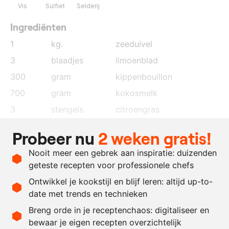
Vis
Sulfiet
Selderij
Ingrediënten
1
kg.
zeeduivel
3
blaadjes
limoenblad
300
gram
kippenbouillon
700
gram
kokosmelk
3
stengels
citroengras
1
sjalot
Probeer nu
2 weken gratis!
5
tenen
knoflook
Nooit meer een gebrek aan inspiratie: duizenden
100
gram
gember
geteste recepten voor professionele chefs
zout en peper
Ontwikkel je kookstijl en blijf leren: altijd up-to-
date met trends en technieken
Recept omrekenen
Breng orde in je receptenchaos: digitaliseer en
bewaar je eigen recepten overzichtelijk
-
+