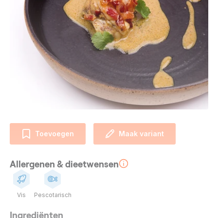
Toevoegen
Maak variant
Allergenen & dieetwensen
Vis
Pescotarisch
Ingrediënten