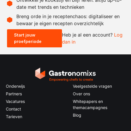
date met trends en technieken
Recept omrekenen
Breng orde in je receptenchaos: digitaliseer en
bewaar je eigen recepten overzichtelijk
-
+
Heb je al een account?
Log
Start jouw
proefperiode
dan in
0.5x
1x
2x
4x
Onderwijs
Veelgestelde vragen
Partners
Over ons
Vacatures
Whitepapers en
themacampagnes
Contact
Blog
Tarieven