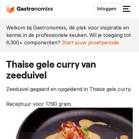
Inloggen
S
l
u
Welkom bij Gastronomixs, dé plek voor inspiratie en
i
kennis in de professionele keuken. Wil je toegang tot
t
6.300+ componenten?
Start jouw proefperiode
h
e
thaise gele curry van
t
m
zeeduivel
e
n
Zeeduivel gegaard en opgediend in Thaise gele curry.
u
Receptuur voor 1790 gram.