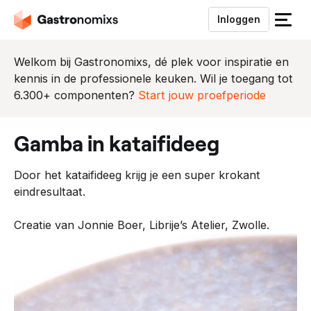
Inloggen
S
l
u
Welkom bij Gastronomixs, dé plek voor inspiratie en
i
kennis in de professionele keuken. Wil je toegang tot
t
6.300+ componenten?
Start jouw proefperiode
h
e
gamba in kataifideeg
t
m
Door het kataifideeg krijg je een super krokant
e
eindresultaat.
n
u
Creatie van Jonnie Boer, Librije’s Atelier, Zwolle.