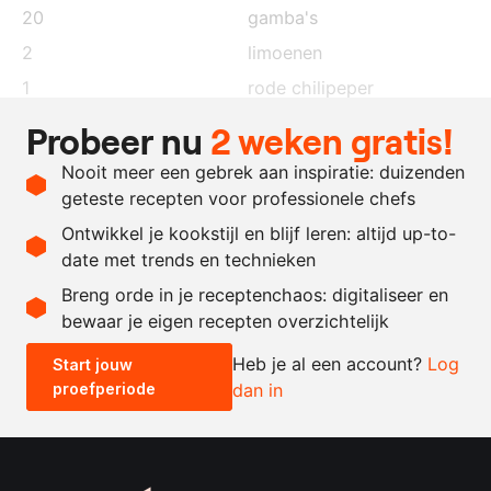
20
gamba's
2
limoenen
1
rode chilipeper
2
takjes
koriander
Probeer nu
2 weken gratis!
250
gram
kataifi
Nooit meer een gebrek aan inspiratie: duizenden
naar
zout
geteste recepten voor professionele chefs
behoefte
Ontwikkel je kookstijl en blijf leren: altijd up-to-
date met trends en technieken
Recept omrekenen
Breng orde in je receptenchaos: digitaliseer en
bewaar je eigen recepten overzichtelijk
-
+
Heb je al een account?
Log
Start jouw
proefperiode
dan in
0.5x
1x
2x
4x