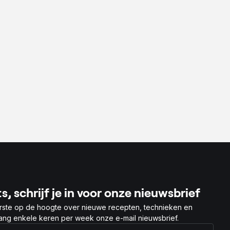
s, schrijf je in voor onze nieuwsbrief
rste op de hoogte over nieuwe recepten, technieken en
vang enkele keren per week onze e-mail nieuwsbrief.