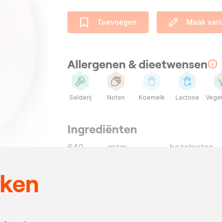
Toevoegen
Maak vari
Allergenen & dieetwensen
Selderij
Noten
Koemelk
Lactose
Veget
Ingrediënten
640
gram
hazelnoten
200
gram
melk
eken
720
gram
knolselderijp
naar
cayennepepe
behoefte