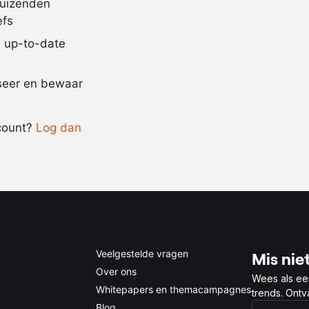
duizenden
naar
zout
efs
behoefte
jd up-to-date
Recept omrekenen
iseer en bewaar
-
+
count?
Log dan
0.5x
1x
2x
4x
Veelgestelde vragen
Mis niet
Over ons
Wees als ee
Whitepapers en themacampagnes
trends. Ont
Blog