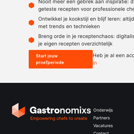
Nooit meer een gebrek aan inspiratie: 
geteste recepten voor professionele ch
Ontwikkel je kookstijl en blijf leren: alti
met trends en technieken
Breng orde in je receptenchaos: digital
je eigen recepten overzichtelijk
Heb je al een ac
Start jouw
proefperiode
in
Onderwijs
Partners
Vacatures
Contact