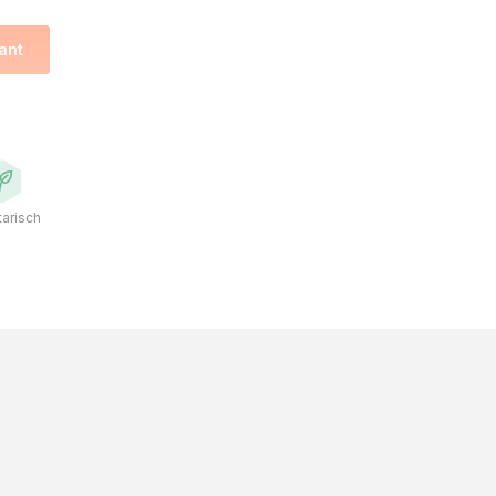
ant
arisch
uree
r