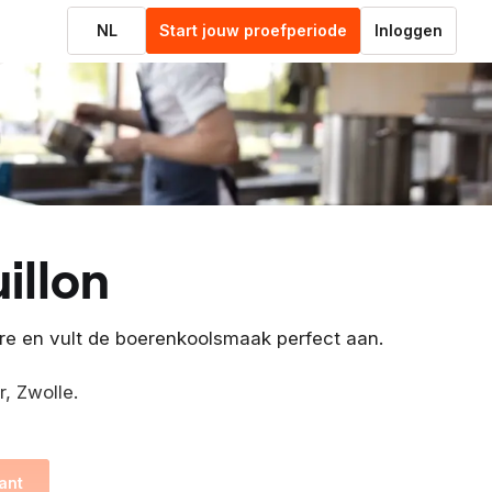
NL
Start jouw proefperiode
Inloggen
illon
tere en vult de boerenkoolsmaak perfect aan.
r, Zwolle.
ant