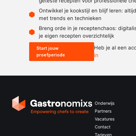
geteste recepten voor professionele ch
Ontwikkel je kookstijl en blijf leren: alti
met trends en technieken
Breng orde in je receptenchaos: digital
je eigen recepten overzichtelijk
Heb je al een ac
Start jouw
proefperiode
in
Onderwijs
Partners
Vacatures
Contact
Tarieven