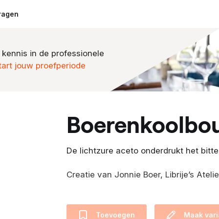
ragen
 kennis in de professionele
tart jouw proefperiode
boerenkoolbou
De lichtzure aceto onderdrukt het bit
Creatie van Jonnie Boer, Librije’s Atelie
Toevoegen
Maak vari