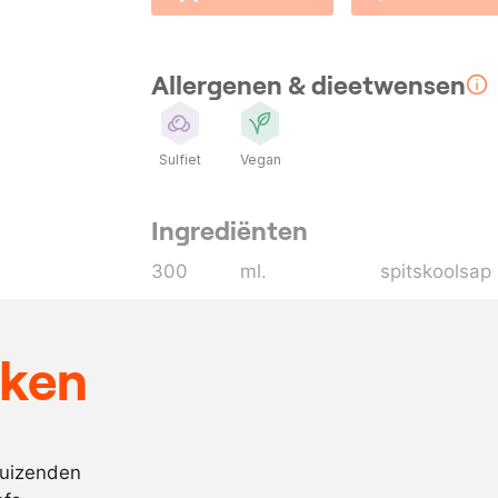
Allergenen & dieetwensen
Sulfiet
Vegan
Ingrediënten
300
ml.
spitskoolsap
300
ml.
boerenkools
naar
witte balsam
eken
behoefte
naar
zout
behoefte
duizenden
naar
xanthaango