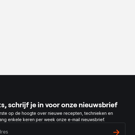
s, schrijf je in voor onze nieuwsbrief
rste op de hoogte over nieuwe recepten, technieken en
vang enkele keren per week onze e-mail nieuwsbrief.