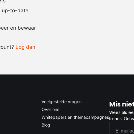
efs
behoefte
jd up-to-date
Recept omrekenen
iseer en bewaar
-
+
count?
Log dan
0.5x
1x
2x
4x
Veelgestelde vragen
Mis niet
Over ons
Wees als ee
Whitepapers en themacampagnes
trends. Ont
Blog