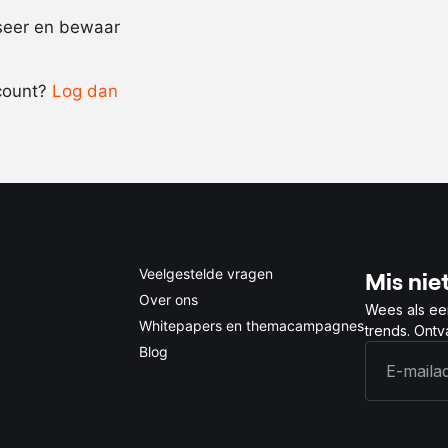
Recept omrekenen
iseer en bewaar
-
+
count?
Log dan
0.5x
1x
2x
4x
Veelgestelde vragen
Mis niet
Over ons
Wees als ee
Whitepapers en themacampagnes
trends. Ont
Blog