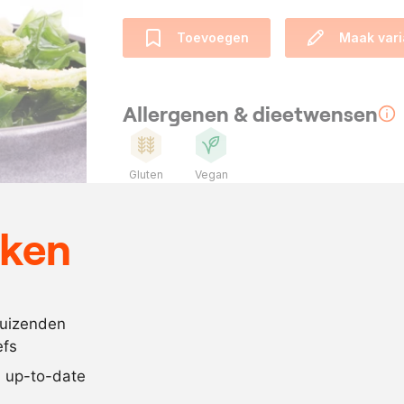
Toevoegen
Maak vari
Allergenen & dieetwensen
Gluten
Vegan
Ingrediënten
eken
10
blaadjes
zeesla
100
gram
tempurablo
duizenden
naar
water
efs
behoefte
jd up-to-date