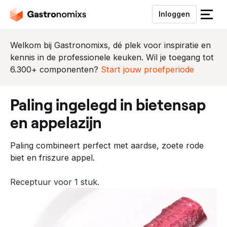
Inloggen
S
l
u
Welkom bij Gastronomixs, dé plek voor inspiratie en
i
kennis in de professionele keuken. Wil je toegang tot
t
6.300+ componenten?
Start jouw proefperiode
h
e
paling ingelegd in bietensap
t
m
en appelazijn
e
n
Paling combineert perfect met aardse, zoete rode
u
biet en friszure appel.
Receptuur voor 1 stuk.