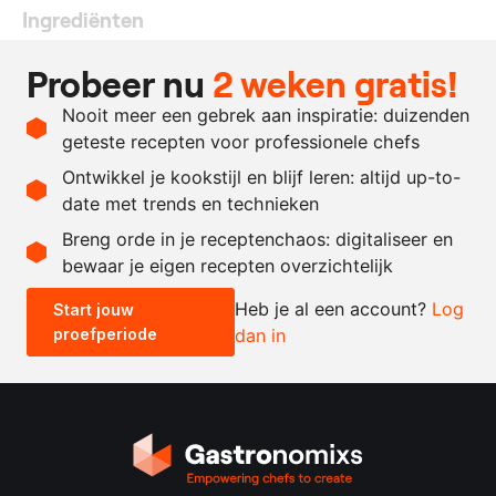
Ingrediënten
1
paling
Probeer nu
2 weken gratis!
200
ml.
bietensap
Nooit meer een gebrek aan inspiratie: duizenden
50
ml.
appelazijn
geteste recepten voor professionele chefs
3
gram
zout
Ontwikkel je kookstijl en blijf leren: altijd up-to-
date met trends en technieken
Recept omrekenen
Breng orde in je receptenchaos: digitaliseer en
bewaar je eigen recepten overzichtelijk
-
+
Heb je al een account?
Log
Start jouw
proefperiode
dan in
0.5x
1x
2x
4x