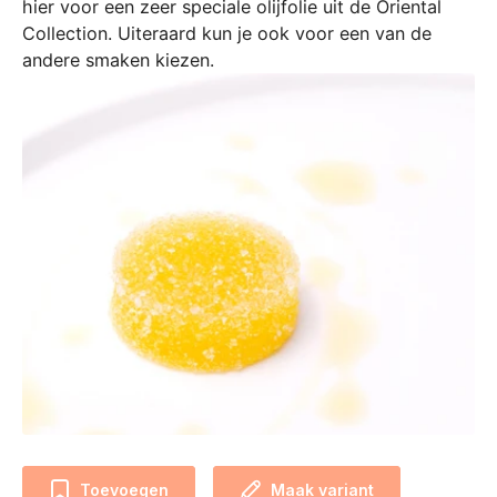
hier voor een zeer speciale olijfolie uit de Oriental
n
Collection. Uiteraard kun je ook voor een van de
t
andere smaken kiezen.
i
s
o
n
t
w
i
k
k
e
l
d
m
e
t
o
Toevoegen
Maak variant