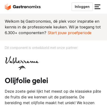
Inloggen
S
l
u
Welkom bij Gastronomixs, dé plek voor inspiratie en
i
kennis in de professionele keuken. Wil je toegang tot
t
6.300+ componenten?
Start jouw proefperiode
h
e
Dit component is ontwikkeld met onze partner:
t
m
D
e
i
n
t
u
c
o
olijfolie gelei
m
p
​Deze zoete gelei lijkt het meest op de klassieke pâte
o
de fruits die we kennen uit de patisserie. De
n
bereiding met olijfolie maakt het uniek! We kozen
e