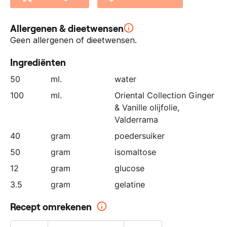
n
z
Allergenen & dieetwensen
e
p
Geen allergenen of dieetwensen.
a
Ingrediënten
r
t
50
ml.
water
n
100
ml.
Oriental Collection Ginger
e
& Vanille olijfolie,
r
Valderrama
:
40
gram
poedersuiker
50
gram
isomaltose
12
gram
glucose
3.5
gram
gelatine
Recept omrekenen