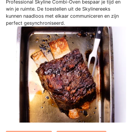
Professional Skyline Combi-Oven bespaar je tijd en
n
win je ruimte. De toestellen uit de Skylinereeks
t
kunnen naadloos met elkaar communiceren en zijn
i
perfect gesynchroniseerd.
s
o
n
t
w
i
k
k
e
l
d
m
e
t
o