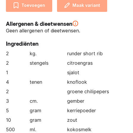
n
Toevoegen
Maak variant
z
e
Allergenen & dieetwensen
p
a
Geen allergenen of dieetwensen.
r
Ingrediënten
t
n
2
kg.
runder short rib
e
2
stengels
citroengras
r
1
sjalot
:
4
tenen
knoflook
2
groene chilipepers
3
cm.
gember
5
gram
kerriepoeder
10
gram
zout
500
ml.
kokosmelk