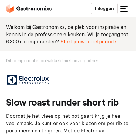
Inloggen
S
l
u
Welkom bij Gastronomixs, dé plek voor inspiratie en
i
kennis in de professionele keuken. Wil je toegang tot
t
6.300+ componenten?
Start jouw proefperiode
h
e
Dit component is ontwikkeld met onze partner:
t
m
D
e
i
n
t
u
c
o
slow roast runder short rib
m
p
​Doordat je het vlees op het bot gaart krijg je heel
o
veel smaak. Je kunt er ook voor kiezen om per rib te
n
portioneren en te garen. Met de Electrolux
e