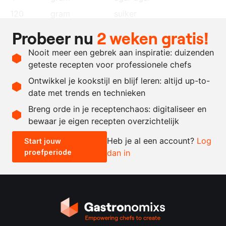
120
gram
suiker
100
ml.
aquafaba
Probeer nu
2 weken gratis!
20
gram
suiker
Nooit meer een gebrek aan inspiratie: duizenden
naar
citroenrasp
geteste recepten voor professionele chefs
behoefte
Ontwikkel je kookstijl en blijf leren: altijd up-to-
date met trends en technieken
Recept omrekenen
Breng orde in je receptenchaos: digitaliseer en
bewaar je eigen recepten overzichtelijk
-
+
Heb je al een account?
Log
Start jouw
proefperiode
dan in
0.5x
1x
2x
4x