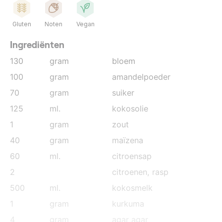
Gluten
Noten
Vegan
Ingrediënten
130
gram
bloem
100
gram
amandelpoeder
70
gram
suiker
125
ml.
kokosolie
1
gram
zout
40
gram
maïzena
60
ml.
citroensap
2
citroenen
, rasp
500
ml.
kokosmelk
1
gram
kurkuma
4
gram
agar agar