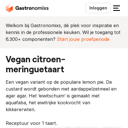
Inloggen
S
l
u
Welkom bij Gastronomixs, dé plek voor inspiratie en
i
kennis in de professionele keuken. Wil je toegang tot
t
6.300+ componenten?
Start jouw proefperiode
h
e
vegan citroen-
t
m
meringuetaart
e
n
Een vegan variant op de populaire lemon pie. De
u
custard wordt gebonden met aardappelzetmeel en
agar agar. Het ‘eiwitschuim’ is gemaakt met
aquafaba, het eiwitrijke kookvocht van
kikkererwten.
Receptuur voor 1 taart.