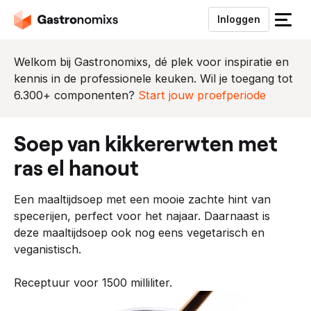
Inloggen
S
l
u
Welkom bij Gastronomixs, dé plek voor inspiratie en
i
kennis in de professionele keuken. Wil je toegang tot
t
6.300+ componenten?
Start jouw proefperiode
h
e
soep van kikkererwten met
t
m
ras el hanout
e
n
Een maaltijdsoep met een mooie zachte hint van
u
specerijen, perfect voor het najaar. Daarnaast is
deze maaltijdsoep ook nog eens vegetarisch en
veganistisch.
Receptuur voor 1500 milliliter.