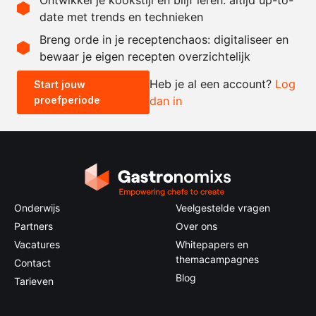
date met trends en technieken
Recept omrekenen
Breng orde in je receptenchaos: digitaliseer en
bewaar je eigen recepten overzichtelijk
-
+
Heb je al een account?
Log
Start jouw
proefperiode
dan in
0.5x
1x
2x
4x
Onderwijs
Veelgestelde vragen
Partners
Over ons
Vacatures
Whitepapers en
themacampagnes
Contact
Blog
Tarieven