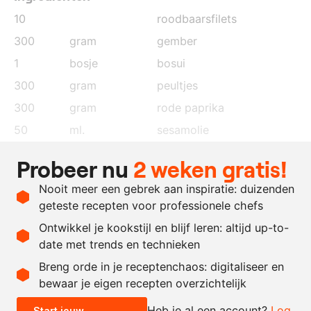
10
roodbaarsfilets
300
gram
gember
1
bosje
bosui
300
gram
peultjes
300
gram
rode paprika
50
ml.
sesamolie
300
ml.
sake
Probeer nu
2 weken gratis!
5
tenen
knoflook
Nooit meer een gebrek aan inspiratie: duizenden
100
ml.
Chinese sojasaus
geteste recepten voor professionele chefs
100
ml.
oestersaus
Ontwikkel je kookstijl en blijf leren: altijd up-to-
date met trends en technieken
Recept omrekenen
Breng orde in je receptenchaos: digitaliseer en
bewaar je eigen recepten overzichtelijk
-
+
Heb je al een account?
Log
Start jouw