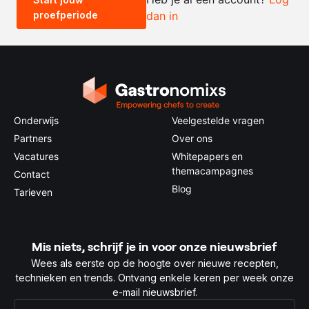
proefperiode
dan in
0.5x
1x
2x
4x
Onderwijs
Veelgestelde vragen
Partners
Over ons
Vacatures
Whitepapers en
themacampagnes
Contact
Blog
Tarieven
Mis niets, schrijf je in voor onze nieuwsbrief
Wees als eerste op de hoogte over nieuwe recepten,
technieken en trends. Ontvang enkele keren per week onze
e-mail nieuwsbrief.