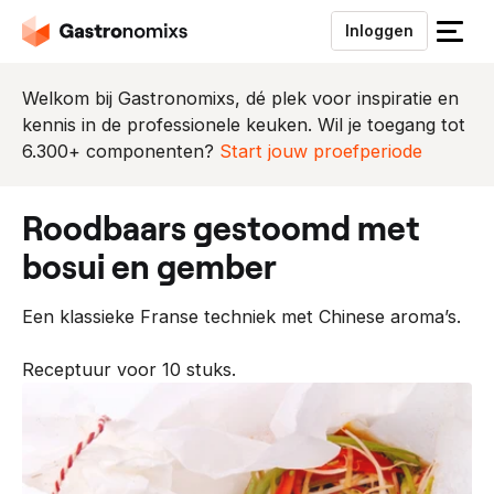
Inloggen
S
l
u
Welkom bij Gastronomixs, dé plek voor inspiratie en
i
kennis in de professionele keuken. Wil je toegang tot
t
6.300+ componenten?
Start jouw proefperiode
h
e
roodbaars gestoomd met
t
m
bosui en gember
e
n
Een klassieke Franse techniek met Chinese aroma’s.
u
Receptuur voor 10 stuks.