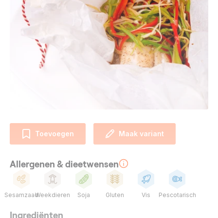
Toevoegen
Maak variant
Allergenen & dieetwensen
Sesamzaad
Weekdieren
Soja
Gluten
Vis
Pescotarisch
Ingrediënten