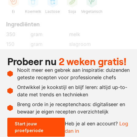
Ei
Koemelk
Lactose
Soja
Vegetarisch
Ingrediënten
350
gram
melk
150
gram
slagroom
100
gram
kristalsuiker
Probeer nu
2 weken gratis!
30
gram
cacaopoeder
Nooit meer een gebrek aan inspiratie: duizenden
60
gram
eidooier
geteste recepten voor professionele chefs
150
gram
pure chocolade
Ontwikkel je kookstijl en blijf leren: altijd up-to-
date met trends en technieken
Recept omrekenen
Breng orde in je receptenchaos: digitaliseer en
bewaar je eigen recepten overzichtelijk
-
+
Heb je al een account?
Log
Start jouw
proefperiode
dan in
0.5x
1x
2x
4x