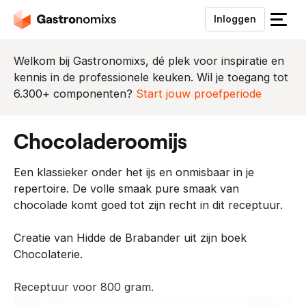
Inloggen
S
l
u
Welkom bij Gastronomixs, dé plek voor inspiratie en
i
kennis in de professionele keuken. Wil je toegang tot
t
6.300+ componenten?
Start jouw proefperiode
h
e
chocoladeroomijs
t
m
Een klassieker onder het ijs en onmisbaar in je
e
repertoire. De volle smaak pure smaak van
n
chocolade komt goed tot zijn recht in dit receptuur.
u
Creatie van Hidde de Brabander uit zijn boek
Chocolaterie.
Receptuur voor 800 gram.