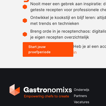
Nooit meer een gebrek aan inspiratie: 
geteste recepten voor professionele ch
Ontwikkel je kookstijl en blijf leren: alti
met trends en technieken
Breng orde in je receptenchaos: digital
je eigen recepten overzichtelijk
Heb je al een ac
Start jouw
proefperiode
in
Onderwijs
Partners
Vacatures