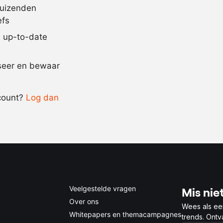
duizenden
naar
zout en pepe
efs
behoefte
jd up-to-date
Recept omrekenen
iseer en bewaar
-
+
count?
Log dan
0.5x
1x
2x
4x
Veelgestelde vragen
Mis niet
Over ons
Wees als ee
Whitepapers en themacampagnes
trends. Ont