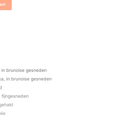
ant
, in brunoise gesneden
ka
, in brunoise gesneden
d
, fijngesneden
ngehakt
lie