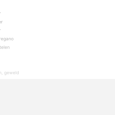
r
er
r
regano
telen
n
, geweld
on