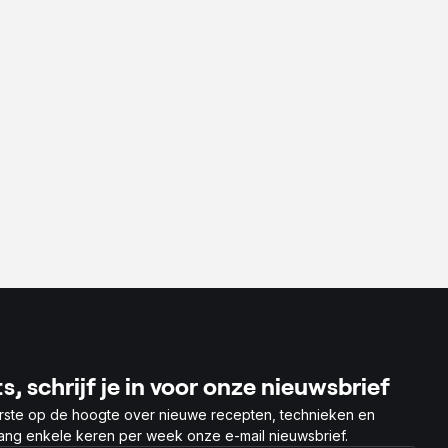
r
s, schrijf je in voor onze nieuwsbrief
rste op de hoogte over nieuwe recepten, technieken en
vang enkele keren per week onze e-mail nieuwsbrief.