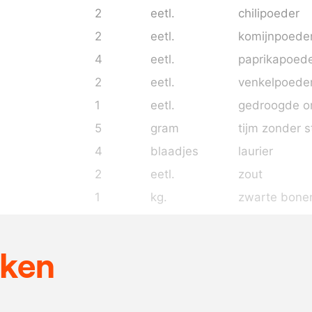
2
eetl.
chilipoeder
2
eetl.
komijnpoede
4
eetl.
paprikapoed
2
eetl.
venkelpoede
1
eetl.
gedroogde o
5
gram
tijm zonder s
4
blaadjes
laurier
2
eetl.
zout
1
kg.
zwarte bone
2
liter
kippenbouill
naar
sherryazijn
eken
behoefte
naar
limoensap
behoefte