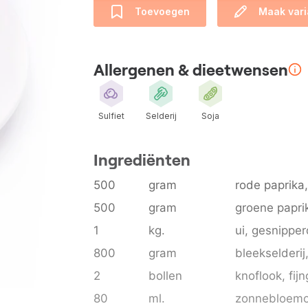
Toevoegen
Maak vari
Allergenen & dieetwensen
Sulfiet
Selderij
Soja
Ingrediënten
500
gram
rode paprika
500
gram
groene papri
1
kg.
ui
, gesnipper
800
gram
bleekselderij
2
bollen
knoflook
, fij
80
ml.
zonnebloemo