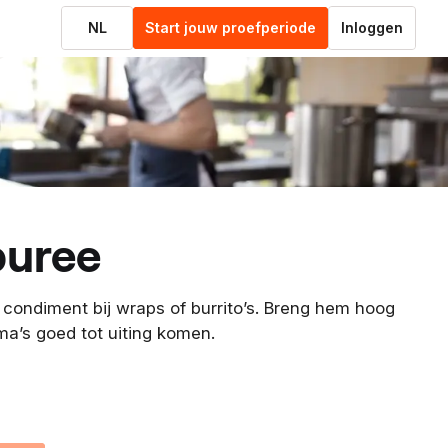
NL
Start jouw proefperiode
Inloggen
puree
 condiment bij wraps of burrito’s. Breng hem hoog
a’s goed tot uiting komen.