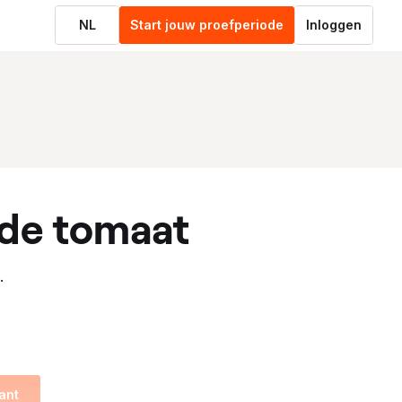
NL
Start jouw proefperiode
Inloggen
de tomaat
.
ant