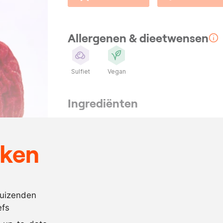
Allergenen & dieetwensen
Sulfiet
Vegan
Ingrediënten
20
rijpe tomaten
naar
suiker
eken
behoefte
naar
rodewijnazijn
behoefte
duizenden
naar
zout
efs
behoefte