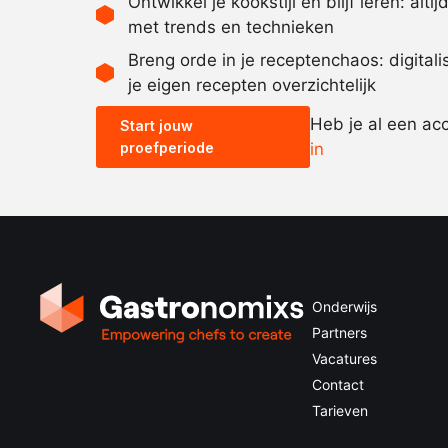
Ontwikkel je kookstijl en blijf leren: alti
met trends en technieken
Breng orde in je receptenchaos: digital
je eigen recepten overzichtelijk
Heb je al een ac
Start jouw
proefperiode
in
Onderwijs
Partners
Vacatures
Contact
Tarieven