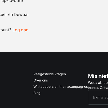
jd up-to-date
Recept omrekenen
iseer en bewaar
-
+
count?
Log dan
0.5x
1x
2x
4x
Veelgestelde vragen
Mis niet
Over ons
Wees als ee
Whitepapers en themacampagnes
trends. Ont
Blog