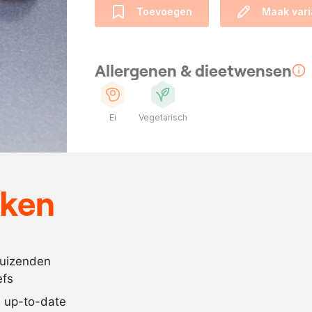
Toevoegen
Maak vari
Allergenen & dieetwensen
Ei
Vegetarisch
Ingrediënten
60
gram
gepasteurise
eken
8
ml.
rozenwater
120
gram
fijne kristals
15
gram
citroenzuur
duizenden
efs
100
rozenblaadje
jd up-to-date