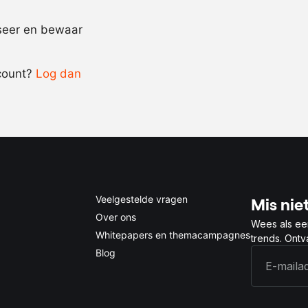
Recept omrekenen
iseer en bewaar
-
+
count?
Log dan
0.5x
1x
2x
4x
Veelgestelde vragen
Mis niet
Over ons
Wees als ee
Whitepapers en themacampagnes
trends. Ont
Blog