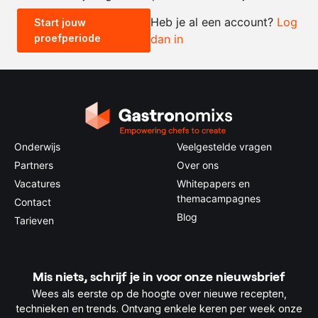
Heb je al een account?
Log
Start jouw
proefperiode
dan in
0.5x
1x
2x
4x
Onderwijs
Veelgestelde vragen
Partners
Over ons
Vacatures
Whitepapers en
themacampagnes
Contact
Blog
Tarieven
Mis niets, schrijf je in voor onze nieuwsbrief
Wees als eerste op de hoogte over nieuwe recepten,
technieken en trends. Ontvang enkele keren per week onze