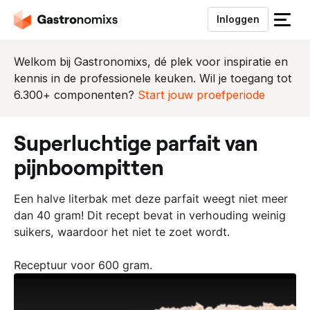
Inloggen
S
l
u
Welkom bij Gastronomixs, dé plek voor inspiratie en
i
kennis in de professionele keuken. Wil je toegang tot
t
6.300+ componenten?
Start jouw proefperiode
h
e
superluchtige parfait van
t
m
pijnboompitten
e
n
Een halve literbak met deze parfait weegt niet meer
u
dan 40 gram! Dit recept bevat in verhouding weinig
suikers, waardoor het niet te zoet wordt.
Receptuur voor 600 gram.