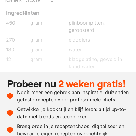
Koemelk
Lactose
Ei
Ingrediënten
450
gram
pijnboompitten
,
geroosterd
270
gram
eidooiers
180
gram
water
12
gram
bladgelatine
, geweld in
koud water
67
gram
suiker
Probeer nu
2 weken gratis!
20
gram
fondantsuiker
Nooit meer een gebrek aan inspiratie: duizenden
255
gram
slagroom
geteste recepten voor professionele chefs
90
gram
olijfolie
Ontwikkel je kookstijl en blijf leren: altijd up-to-
date met trends en technieken
Recept omrekenen
Breng orde in je receptenchaos: digitaliseer en
bewaar je eigen recepten overzichtelijk
-
+