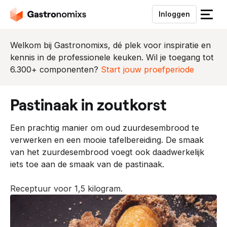
Inloggen
S
l
u
Welkom bij Gastronomixs, dé plek voor inspiratie en
i
kennis in de professionele keuken. Wil je toegang tot
t
6.300+ componenten?
Start jouw proefperiode
h
e
pastinaak in zoutkorst
t
m
Een prachtig manier om oud zuurdesembrood te
e
verwerken en een mooie tafelbereiding. De smaak
n
van het zuurdesembrood voegt ook daadwerkelijk
u
iets toe aan de smaak van de pastinaak.
Receptuur voor 1,5 kilogram.