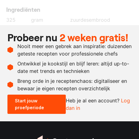
Ingrediënten
325
gram
zuurdesembrood
175
gram
bloem
Probeer nu
2 weken gratis!
40
ml.
water
Nooit meer een gebrek aan inspiratie: duizenden
500
gram
grof zout
geteste recepten voor professionele chefs
1500
gram
pastinaak
Ontwikkel je kookstijl en blijf leren: altijd up-to-
date met trends en technieken
Recept omrekenen
Breng orde in je receptenchaos: digitaliseer en
bewaar je eigen recepten overzichtelijk
-
+
Heb je al een account?
Log
Start jouw
proefperiode
dan in
0.5x
1x
2x
4x