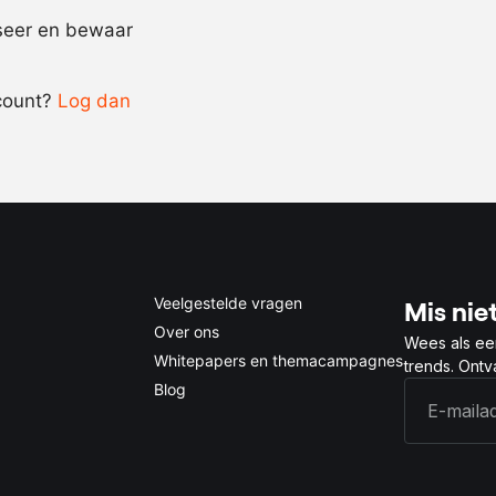
Recept omrekenen
iseer en bewaar
-
+
count?
Log dan
0.5x
1x
2x
4x
Veelgestelde vragen
Mis niet
Over ons
Wees als ee
Whitepapers en themacampagnes
trends. Ont
Blog