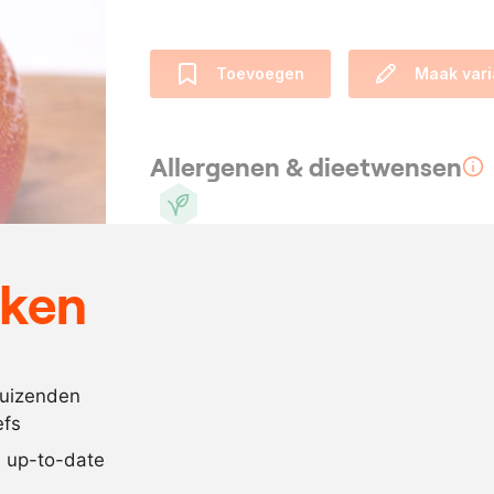
Toevoegen
Maak vari
Allergenen & dieetwensen
Vegan
eken
Ingrediënten
2
kg.
kweeperen
1
citroen
duizenden
efs
1
kg.
suiker
jd up-to-date