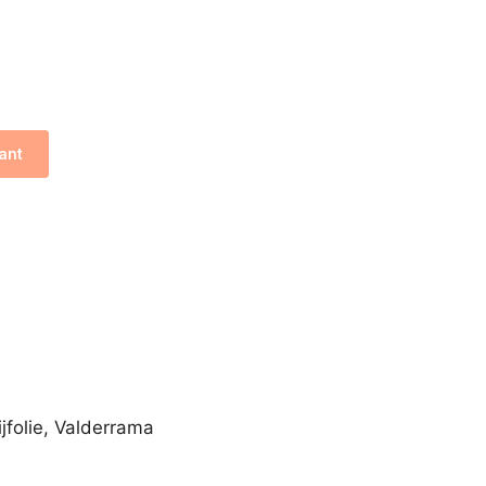
ant
ijfolie, Valderrama