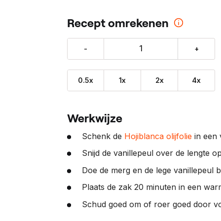
o
Recept omrekenen
n
z
e
-
+
p
a
0.5x
1x
2x
4x
r
t
n
Werkwijze
e
r
Schenk de
Hojiblanca olijfolie
in een
:
Snijd de vanillepeul over de lengte 
Doe de merg en de lege vanillepeul bi
Plaats de zak 20 minuten in een war
Schud goed om of roer goed door vo