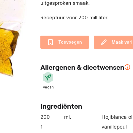
uitgesproken smaak.
e
n
Receptuur voor 200 milliliter.
t
i
s
o
Toevoegen
Maak vari
n
t
w
Allergenen & dieetwensen
i
k
k
Vegan
e
l
Ingrediënten
d
m
200
ml.
Hojiblanca ol
e
1
vanillepeul
t