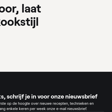
oor, laat
ookstijl
s, schrijf je in voor onze nieuwsbrief
rste op de hoogte over nieuwe recepten, technieken en
vang enkele keren per week onze e-mail nieuwsbrief.