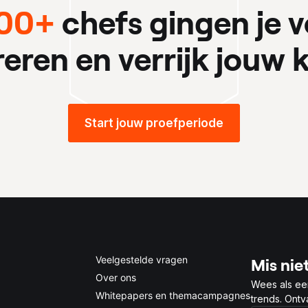
00+
chefs gingen je v
ireren en verrijk jouw k
Start jouw proefperiode
Veelgestelde vragen
Mis niet
Over ons
Wees als ee
Whitepapers en themacampagnes
trends. Ont