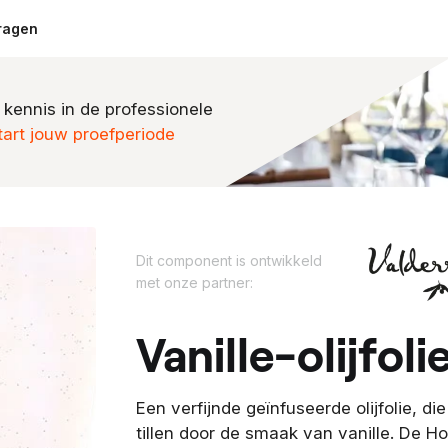
ragen
 kennis in de professionele
tart jouw proefperiode
D
Dit component is ontwikkeld
i
met onze partner:
t
c
vanille-olijfoli
o
m
p
Een verfijnde geïnfuseerde olijfolie, di
o
tillen door de smaak van vanille. De Hoj
n