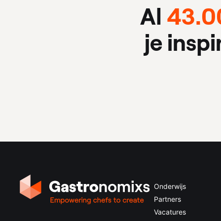
Al
43.0
je insp
Onderwijs
Partners
Vacatures