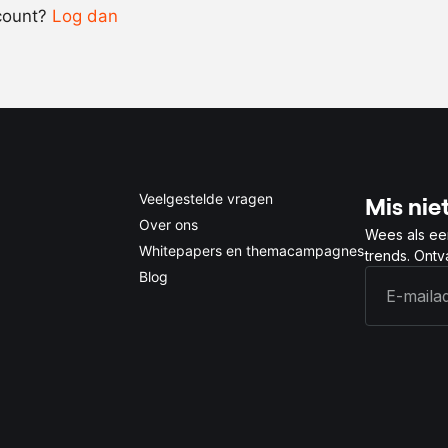
count?
Log dan
0.5x
1x
2x
4x
Veelgestelde vragen
Mis niet
Over ons
Wees als ee
Whitepapers en themacampagnes
trends. Ont
Blog