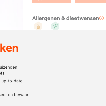
Allergenen & dieetwensen
Mosterd
Vegan
eken
Ingrediënten
30
gram
vadouvan
40
ml.
water
duizenden
efs
600
ml.
druivenpitoli
jd up-to-date
Recept omrekenen
iseer en bewaar
-
+