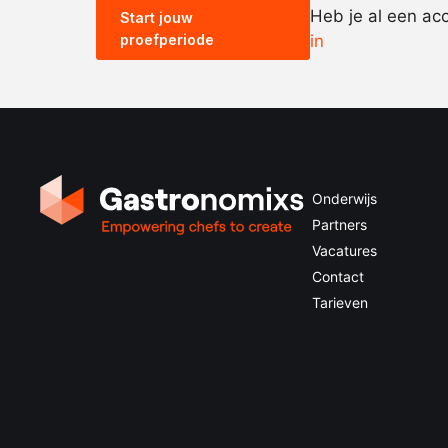
Heb je al een ac
Start jouw
proefperiode
in
Onderwijs
Partners
Vacatures
Contact
Tarieven