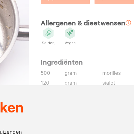
Allergenen & dieetwensen
Selderij
Vegan
Ingrediënten
500
gram
morilles
120
gram
sjalot
30
ml.
extra vierge o
eken
1
blaadje
laurier
1
takje
tijm
30
ml.
groentebouil
duizenden
naar
zout