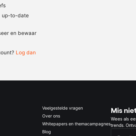
efs
behoefte
jd up-to-date
Recept omrekenen
iseer en bewaar
-
+
count?
Log dan
0.5x
1x
2x
4x
Veelgestelde vragen
Mis niet
Over ons
Wees als ee
Whitepapers en themacampagnes
trends. Ont
Blog