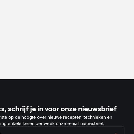
s, schrijf je in voor onze nieuwsbrief
rste op de hoogte over nieuwe recepten, technieken en
vang enkele keren per week onze e-mail nieuwsbrief.