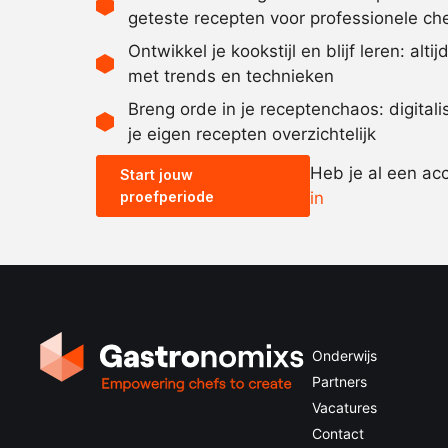
geteste recepten voor professionele ch
Ontwikkel je kookstijl en blijf leren: alti
met trends en technieken
Breng orde in je receptenchaos: digital
je eigen recepten overzichtelijk
Heb je al een ac
Start jouw
proefperiode
in
Onderwijs
Partners
Vacatures
Contact