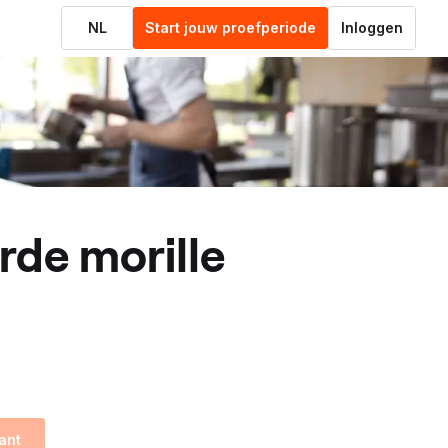
NL
Start jouw proefperiode
Inloggen
arde morille
ant