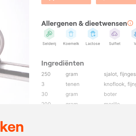
Allergenen & dieetwensen
Selderij
Koemelk
Lactose
Sulfiet
V
Ingrediënten
250
gram
sjalot
, fijng
3
tenen
knoflook
, fij
30
gram
boter
200
gram
morille
250
ml.
medium sher
eken
1
liter
visjus
naar
maïzena