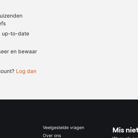
behoefte
duizenden
naar
zout en pepe
efs
behoefte
jd up-to-date
Recept omrekenen
iseer en bewaar
-
+
count?
Log dan
0.5x
1x
2x
4x
Veelgestelde vragen
Mis niet
Over ons