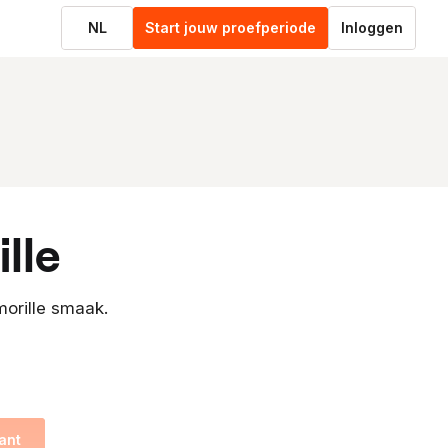
NL
Start jouw proefperiode
Inloggen
ille
morille smaak.
ant