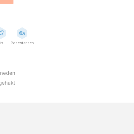
is
Pescotarisch
esneden
ngehakt
ry