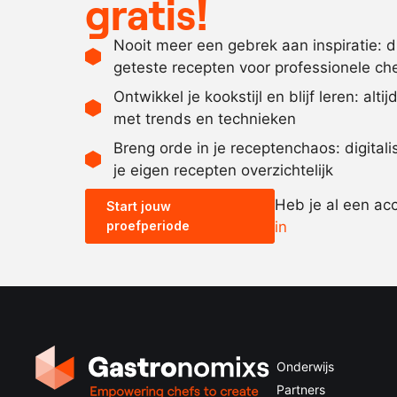
gratis!
Nooit meer een gebrek aan inspiratie: 
geteste recepten voor professionele ch
Ontwikkel je kookstijl en blijf leren: alti
met trends en technieken
Breng orde in je receptenchaos: digital
je eigen recepten overzichtelijk
Heb je al een ac
Start jouw
proefperiode
in
Onderwijs
Partners