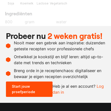
Soja
Koemelk
Lactose
Vegetarisch
Ingrediënten
800
gram
water
200
gram
kristalsuiker
Probeer nu
2 weken gratis!
200
gram
isomalt
Nooit meer een gebrek aan inspiratie: duizenden
60
gram
gelcrema
geteste recepten voor professionele chefs
400
gram
melkchocolade
Ontwikkel je kookstijl en blijf leren: altijd up-to-
date met trends en technieken
Recept omrekenen
Breng orde in je receptenchaos: digitaliseer en
bewaar je eigen recepten overzichtelijk
-
+
Heb je al een account?
Log
Start jouw
proefperiode
dan in
0.5x
1x
2x
4x