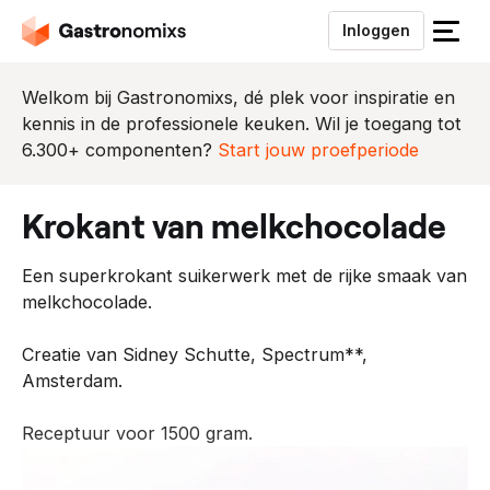
Inloggen
S
l
u
Welkom bij Gastronomixs, dé plek voor inspiratie en
i
kennis in de professionele keuken. Wil je toegang tot
t
6.300+ componenten?
Start jouw proefperiode
h
e
krokant van melkchocolade
t
m
Een superkrokant suikerwerk met de rijke smaak van
e
melkchocolade.
n
u
Creatie van Sidney Schutte, Spectrum**,
Amsterdam.
Receptuur voor 1500 gram.