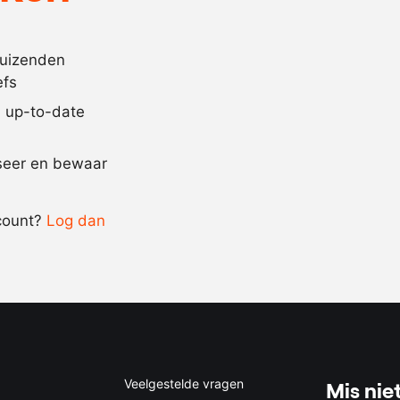
1
gram
witte peperko
2
tenen
knoflook
duizenden
efs
10
wit van prei
jd up-to-date
Recept omrekenen
iseer en bewaar
-
+
count?
Log dan
0.5x
1x
2x
4x
Veelgestelde vragen
Mis niet