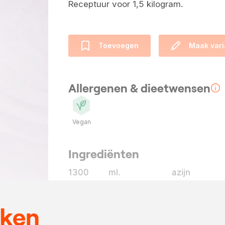
Receptuur voor 1,5 kilogram.
Toevoegen
Maak vari
Allergenen & dieetwensen
Vegan
Ingrediënten
1300
ml.
azijn
650
gram
suiker
350
ml.
water
eken
5
blaadjes
laurier