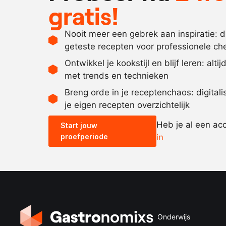
gratis!
Nooit meer een gebrek aan inspiratie: 
geteste recepten voor professionele ch
Ontwikkel je kookstijl en blijf leren: alti
met trends en technieken
Breng orde in je receptenchaos: digital
je eigen recepten overzichtelijk
Heb je al een ac
Start jouw
proefperiode
in
Onderwijs