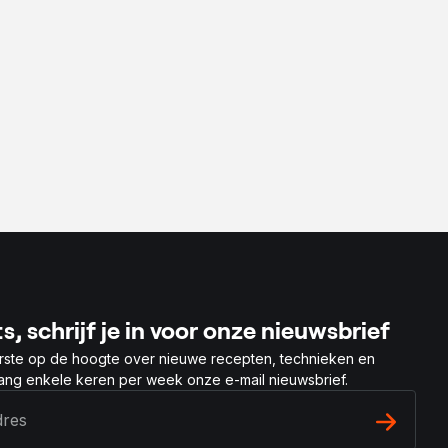
s, schrijf je in voor onze nieuwsbrief
rste op de hoogte over nieuwe recepten, technieken en
vang enkele keren per week onze e-mail nieuwsbrief.