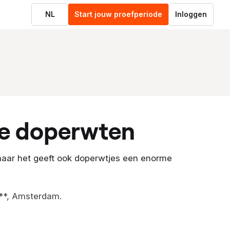
NL
Start jouw proefperiode
Inloggen
te doperwten
maar het geeft ook doperwtjes een enorme
**, Amsterdam.