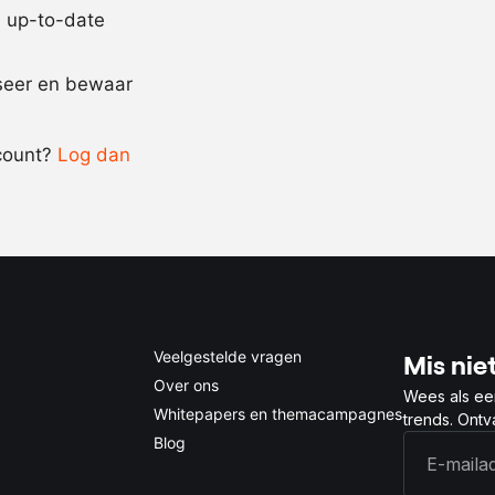
jd up-to-date
Recept omrekenen
iseer en bewaar
-
+
count?
Log dan
0.5x
1x
2x
4x
Veelgestelde vragen
Mis niet
Over ons
Wees als ee
Whitepapers en themacampagnes
trends. Ont
Blog