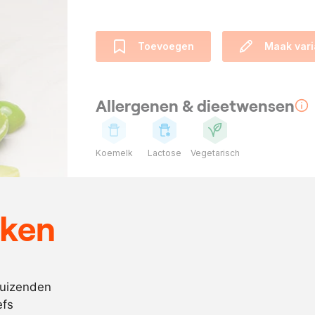
Toevoegen
Maak vari
Allergenen & dieetwensen
Koemelk
Lactose
Vegetarisch
Ingrediënten
eken
500
gram
doperwten
naar
zout
behoefte
duizenden
naar
boter
efs
behoefte