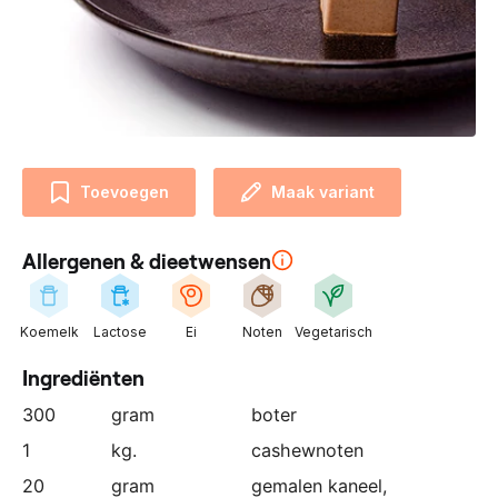
n
z
e
p
a
r
t
Toevoegen
Maak variant
n
e
r
Allergenen & dieetwensen
:
Koemelk
Lactose
Ei
Noten
Vegetarisch
Ingrediënten
300
gram
boter
1
kg.
cashewnoten
20
gram
gemalen kaneel,