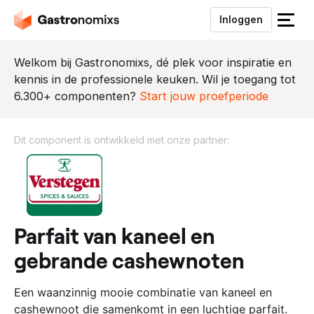
Inloggen
S
l
u
Welkom bij Gastronomixs, dé plek voor inspiratie en
i
kennis in de professionele keuken. Wil je toegang tot
t
6.300+ componenten?
Start jouw proefperiode
h
e
Dit component is ontwikkeld met onze partner:
t
m
D
e
i
n
t
u
c
o
parfait van kaneel en
m
gebrande cashewnoten
p
o
​Een waanzinnig mooie combinatie van kaneel en
n
cashewnoot die samenkomt in een luchtige parfait.
e