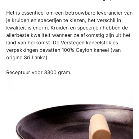
n
Het is essentieel om een betrouwbare leverancier van
t
je kruiden en specerijen te kiezen, het verschil in
i
kwaliteit is enorm. Kruiden en specerijen hebben de
s
allerbeste kwaliteit wanneer ze afkomstig zijn uit het
o
land van herkomst. De Verstegen kaneelstokjes
n
verpakkingen bevatten 100% Ceylon kaneel (van
t
origine Sri Lanka).
w
i
Receptuur voor 3300 gram.
k
k
e
l
d
m
e
t
o