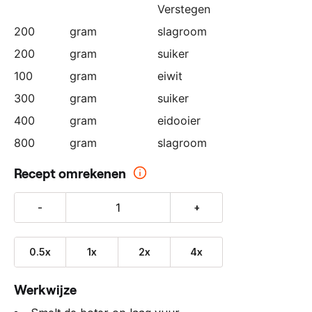
Verstegen
200
gram
slagroom
200
gram
suiker
100
gram
eiwit
300
gram
suiker
400
gram
eidooier
800
gram
slagroom
Recept omrekenen
-
+
0.5x
1x
2x
4x
Werkwijze