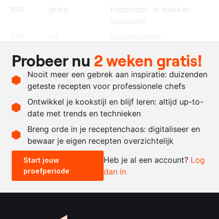
100
gram
hazelnoot
, in stukken
gesneden
100
ml.
hazelnootolie
100
ml.
olijfolie
Probeer nu
2 weken gratis!
100
ml.
zonnebloemolie
Nooit meer een gebrek aan inspiratie: duizenden
naar
zout en peper
geteste recepten voor professionele chefs
behoefte
Ontwikkel je kookstijl en blijf leren: altijd up-to-
date met trends en technieken
Recept omrekenen
Breng orde in je receptenchaos: digitaliseer en
bewaar je eigen recepten overzichtelijk
-
+
Heb je al een account?
Log
Start jouw
proefperiode
dan in
0.5x
1x
2x
4x