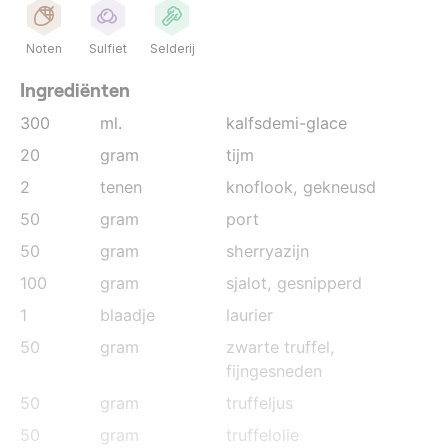
Noten
Sulfiet
Selderij
Ingrediënten
300
ml.
kalfsdemi-glace
20
gram
tijm
2
tenen
knoflook
, gekneusd
50
gram
port
50
gram
sherryazijn
100
gram
sjalot
, gesnipperd
1
blaadje
laurier
50
gram
zwarte truffel
,
fijngesneden
50
gram
truffeljus
50
gram
truffelolie