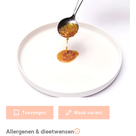
Toevoegen
Maak variant
Allergenen & dieetwensen