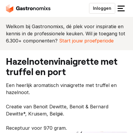
Inloggen
S
l
u
Welkom bij Gastronomixs, dé plek voor inspiratie en
i
kennis in de professionele keuken. Wil je toegang tot
t
6.300+ componenten?
Start jouw proefperiode
h
e
hazelnotenvinaigrette met
t
m
truffel en port
e
n
Een heerlijk aromatisch vinaigrette met truffel en
u
hazelnoot.
Creatie van Benoit Dewitte, Benoit & Bernard
Dewitte*, Kruisem, België.
Receptuur voor 970 gram.