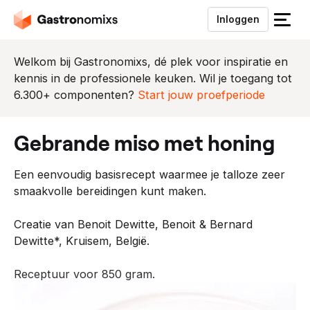
Inloggen
S
l
u
Welkom bij Gastronomixs, dé plek voor inspiratie en
i
kennis in de professionele keuken. Wil je toegang tot
t
6.300+ componenten?
Start jouw proefperiode
h
e
gebrande miso met honing
t
m
Een eenvoudig basisrecept waarmee je talloze zeer
e
smaakvolle bereidingen kunt maken.
n
u
Creatie van Benoit Dewitte, Benoit & Bernard
Dewitte*, Kruisem, België.
Receptuur voor 850 gram.