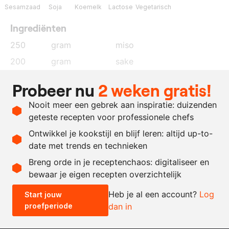
Sesamzaad
Soja
Koemelk
Lactose
Vegetarisch
Ingrediënten
250
gram
miso
200
gram
sake
200
gram
mirin
Probeer nu
2 weken gratis!
200
gram
honing
Nooit meer een gebrek aan inspiratie: duizenden
200
gram
beurre noisette
geteste recepten voor professionele chefs
100
gram
sesamolie
Ontwikkel je kookstijl en blijf leren: altijd up-to-
date met trends en technieken
Recept omrekenen
Breng orde in je receptenchaos: digitaliseer en
bewaar je eigen recepten overzichtelijk
-
+
Heb je al een account?
Log
Start jouw
proefperiode
dan in
0.5x
1x
2x
4x