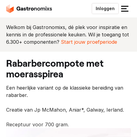
Inloggen
S
l
u
Welkom bij Gastronomixs, dé plek voor inspiratie en
i
kennis in de professionele keuken. Wil je toegang tot
t
6.300+ componenten?
Start jouw proefperiode
h
e
rabarbercompote met
t
m
moerasspirea
e
n
Een heerlijke variant op de klassieke bereiding van
u
rabarber.
Creatie van Jp McMahon, Aniar*, Galway, Ierland.
Receptuur voor 700 gram.