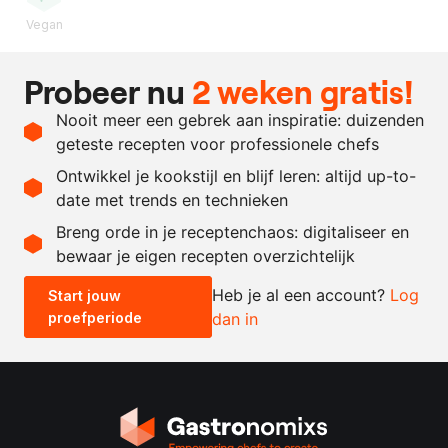
Vegan
Ingrediënten
Probeer nu
2 weken gratis!
750
gram
rabarber
Nooit meer een gebrek aan inspiratie: duizenden
100
gram
fijne kristalsuiker
geteste recepten voor professionele chefs
20
gram
gedroogde moerasspirea
Ontwikkel je kookstijl en blijf leren: altijd up-to-
date met trends en technieken
Recept omrekenen
Breng orde in je receptenchaos: digitaliseer en
bewaar je eigen recepten overzichtelijk
-
+
Heb je al een account?
Log
Start jouw
proefperiode
dan in
0.5x
1x
2x
4x