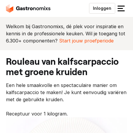
Inloggen
S
l
u
Welkom bij Gastronomixs, dé plek voor inspiratie en
i
kennis in de professionele keuken. Wil je toegang tot
t
6.300+ componenten?
Start jouw proefperiode
h
e
rouleau van kalfscarpaccio
t
m
met groene kruiden
e
n
Een hele smaakvolle en spectaculaire manier om
u
kalfscarpaccio te maken! Je kunt eenvoudig variëren
met de gebruikte kruiden.
Receptuur voor 1 kilogram.