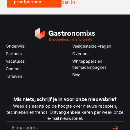
proefperiode
dan in
0.5x
1x
2x
4x
Onderwijs
Veelgestelde vragen
Partners
Over ons
Vacatures
Whitepapers en
themacampagnes
Contact
Blog
Tarieven
Mis niets, schrijf je in voor onze nieuwsbrief
Wees als eerste op de hoogte over nieuwe recepten,
technieken en trends. Ontvang enkele keren per week onze
e-mail nieuwsbrief.