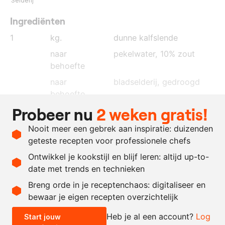
Selderij
Ingrediënten
1
kg.
dunne kalfslende
naar
pekelwater, 10% zout
behoefte
naar
bladselderij
, gedroogd
behoefte
Probeer nu
2 weken gratis!
naar
peterselie
, gedroogd
behoefte
Nooit meer een gebrek aan inspiratie: duizenden
naar
lavas
, gedroogd
geteste recepten voor professionele chefs
behoefte
Ontwikkel je kookstijl en blijf leren: altijd up-to-
date met trends en technieken
Recept omrekenen
Breng orde in je receptenchaos: digitaliseer en
bewaar je eigen recepten overzichtelijk
-
+
Heb je al een account?
Log
Start jouw