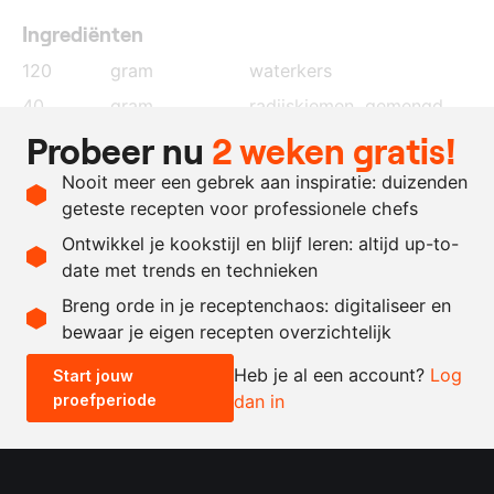
Ingrediënten
120
gram
waterkers
40
gram
radijskiemen, gemengd
Probeer nu
2 weken gratis!
20
gram
Oost-Indische
kersblaadjes
Nooit meer een gebrek aan inspiratie: duizenden
naar
vinaigrette
geteste recepten voor professionele chefs
behoefte
Ontwikkel je kookstijl en blijf leren: altijd up-to-
date met trends en technieken
Recept omrekenen
Breng orde in je receptenchaos: digitaliseer en
bewaar je eigen recepten overzichtelijk
-
+
Heb je al een account?
Log
Start jouw
proefperiode
dan in
0.5x
1x
2x
4x