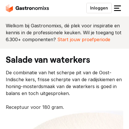
Inloggen
S
l
u
Welkom bij Gastronomixs, dé plek voor inspiratie en
i
kennis in de professionele keuken. Wil je toegang tot
t
6.300+ componenten?
Start jouw proefperiode
h
e
salade van waterkers
t
m
De combinatie van het scherpe pit van de Oost-
e
Indische kers, frisse scherpte van de radijskiemen en
n
honing-mosterdsmaak van de waterkers is goed in
u
balans en toch uitgesproken.
Receptuur voor 180 gram.